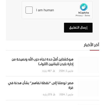
آخر الأخبار
هوكشتاين أقلّ حدة تجاه حزب الله ونصيحة من
إدارة بايدن للبنانيين (اللواء)
مارس 5, 2024
487
زيارة
مصر: توصلنا إلى “نقطة تفاهم” بشأن هدنة في
غزة
مارس 1, 2024
379
زيارة