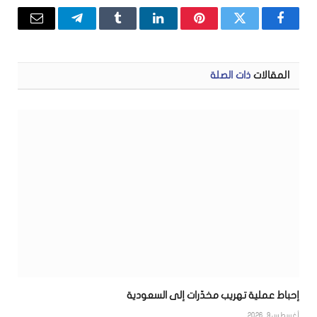
فيسبوك
تويتر
بينتيريست
لينكدإن
Tumblr
تيلقرام
البريد
الإلكتر
المقالات
ذات الصلة
إحباط عملية تهريب مخدّرات إلى السعودية
أغسطس 9, 2026