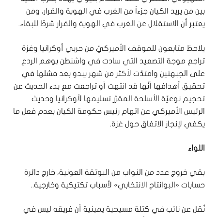
بين مَن يريد الكيان جزءاً من الغرب في الهوية والقرار، ومَن
يعتبر أن الاستقلال عن الغرب في الهوية والقرار شرطٌ للبقاء.
يلاحظ متابعون للموقف الأميركيّ من حربي أوكرانيا وغزة
تراجع موجة التصعيد التي سادت في واشنطن بوهم الردع
على الجبهتين وامتدّت لأكثر من شهر يبدو بعد فشلها في
تحقيق أهدافها أنّها قد انتهت أو تراجعت مع بدء الحديث عن
تحجيم نوعيّة الأسلحة المقرّر تسليمها لأوكرانيا وحديث
الرئيس الأميركي عن اتهام رئيس حكومة الكيان بعدم فعل ما
يكفي لإنجاز الاتفاق حول غزة.
اللواء
بقي خروج عدد من النواب من البوتقة العونية، خارج دائرة
حسابات «البوانتاج الانتخابي» لأسباب تكتيكية وخارجية..
نُقل عن نائب في كتلة مسيحية يمينية أن فريقه ليس في