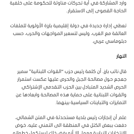
وارد المشاركة في أية تحركات مناوئة للحكومة على خلفية
الحاجة القصوى إلى الاستقرار..
تعطي إدارة جديدة في دولة إقليمية بارزة الأولوية للملفات
العالقة مع الغرب، وليس لتسعير المواجهات والحرب، حسب
دبلوماسي عربي.
النهار
قال نائب بارز، أن كلمة رئيس حزب “القوات اللبنانية” سمير
جعجع حول مصالحة الجبل والحرص عليها عكست استمرار
الحرص الشديد المتبادل بين الحزب التقدمي الإشتراكي
والقوات اللبنانية على حماية هذه المصالحة وابعادها عن
التمايزات والتباينات السياسية بينهما.
علم أن إنجازات رئيس بلدية مستحدثة في المتن الشمالي،
دفعت ببعض الكتل في المنطقة الى التمني عليه، خوض
الإنتخابات النيابية معها، إلا أنه رفض ذلك ليستكمل خطواته