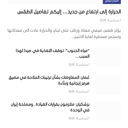
أخبار لبنان
الحرارة إلى ارتفاع من جديد… إليكم تفاصيل الطقس
أغسطس 8, 2026
يؤثر طقس صيفي معتاد ورطب على لبنان والحرارة عادت الى معدلاتها
وتستمر مستقرة لغاية الاثنين،…
“مياه الجنوب”: توقف التغذية في صيدا لهذا
السبب…
أغسطس 8, 2026
عُمان: المفاوضات بشأن ترتيبات الملاحة في مضيق
هرمز إيجابية وبنّاءة
أغسطس 8, 2026
بزشكيان: ملتزمون بقرارات القيادة.. ومصلحة إيران
في الوحدة
أغسطس 8, 2026