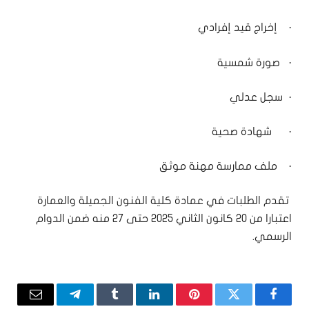
· إخراج قيد إفرادي
· صورة شمسية
· سجل عدلي
· شهادة صحية
· ملف ممارسة مهنة موثق
تقدم الطلبات في عمادة كلية الفنون الجميلة والعمارة
اعتبارا من 20 كانون الثاني 2025 حتى 27 منه ضمن الدوام
الرسمي.
فيسبوك
تويتر
بينتيريست
لينكدإن
Tumblr
تيلقرام
البريد