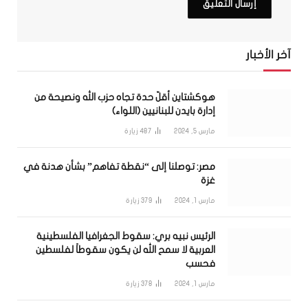
آخر الأخبار
هوكشتاين أقلّ حدة تجاه حزب الله ونصيحة من
إدارة بايدن للبنانيين (اللواء)
مارس 5, 2024
487
زيارة
مصر: توصلنا إلى “نقطة تفاهم” بشأن هدنة في
غزة
مارس 1, 2024
379
زيارة
الرئيس نبيه بري: سقوط الجغرافيا الفلسطينية
العربية لا سمح الله لن يكون سقوطاً لفلسطين
فحسب
مارس 1, 2024
378
زيارة