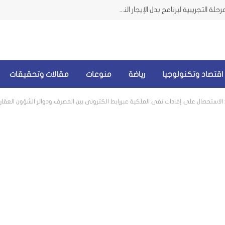
وزيرة الشؤون من الضاحية تعلن إطلاق المرحلة التجريبية لبرنامج بدل الإيجار النقدي للمتضررين من الحرب
اقتصاد وتكنولوجيا
رياضة
منوعات
مقالات وتحقيقات
 الاستحصال على إفادات نفي الملكية عبررابط الكتروني بين المصرف ودوائر الشؤون العقار