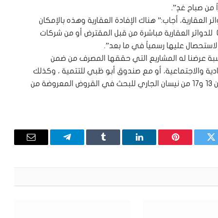
 من صباح غدٍ”.
 العقارية، أجاب:” هناك الإفادة العقارية وهذه بالإمكان
الاستحصال عليها عبر الخدمة الالكترونية الــ Online للدوائر العقارية مباشرة من قبل المقترض أو من شركات
لاستحصال عليها رسمياً في ما بعد”.
ناسبة عرضنا له المشاريع التي حققها المصرف من ضمن
دية والاجتماعية، أو مع صندوق أبو ظبي للتتمية ، وكذلك
مع صندوق قطر للتنمية التي سيزورها حبيب ما بين 13 و17 من نيسان الجاري للبحث في القروض المعروضة من
تويتر
بينتيريست
لينكدإن
Tumblr
تيلقرام
البريد
الإلكترون