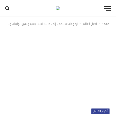
-
-
Home
أخبار العالم
أردوغان: سنبقى إلى جانب أهلنا بغزة وسوريا ولبنان وسعي إسرائيل لرسم خريطة المنطقة من جديد لن يتحقق
أخبار العالم