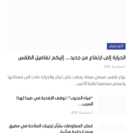
أخبار لبنان
الحرارة إلى ارتفاع من جديد… إليكم تفاصيل الطقس
أغسطس 8, 2026
يؤثر طقس صيفي معتاد ورطب على لبنان والحرارة عادت الى معدلاتها
وتستمر مستقرة لغاية الاثنين،…
“مياه الجنوب”: توقف التغذية في صيدا لهذا
السبب…
أغسطس 8, 2026
عُمان: المفاوضات بشأن ترتيبات الملاحة في مضيق
هرمز إيجابية وبنّاءة