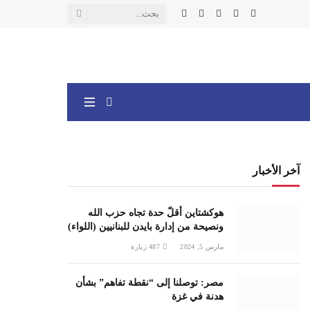
X
فيسبوك
الانستغرام
يوتيوب
واتساب
(Twitter)
آخر الأخبار
هوكشتاين أقلّ حدة تجاه حزب الله
ونصيحة من إدارة بايدن للبنانيين (اللواء)
مارس 5, 2024
487
زيارة
مصر: توصلنا إلى “نقطة تفاهم” بشأن
هدنة في غزة