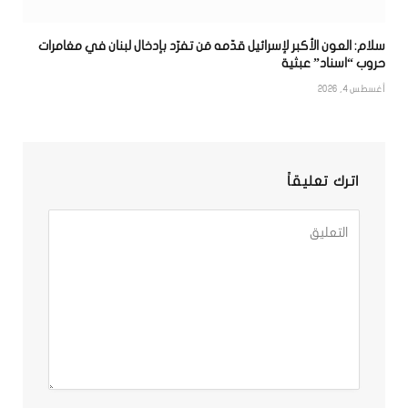
سلام: العون الأكبر لإسرائيل قدّمه مَن تفرّد بإدخال لبنان في مغامرات
حروب “اسناد” عبثية
أغسطس 4, 2026
اترك تعليقاً