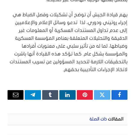
يهم قيادة الجيش أن توضح أن تشكيلات وفصل الضباط هي
إجراء روتيني ودوري، لذا تدعو وسائل الإعلام والإعلاميين
إلى عدم تداول المستندات العسكرية أو المعلومات غير
الدقيقة والتحليلات المتعلقة بعناصر المؤسسة العسكرية
وضباطها، لما له من تأثير سلبي على معنويات أفرادها
والمؤسسة بشكل عام. كما تؤكد هذه القيادة أنها باشرت
بالتحقيقات اللازمة لتحديد المسؤولين عن تسريب المستندات
لاتخاذ الإجراءات التأديبية بحقهم.
فيسبوك
تويتر
بينتيريست
لينكدإن
Tumblr
تيلقرام
البريد
الإلكتر
المقالات
ذات الصلة