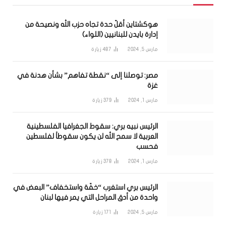
هوكشتاين أقلّ حدة تجاه حزب الله ونصيحة من
إدارة بايدن للبنانيين (اللواء)
مارس 5, 2024
487
زيارة
مصر: توصلنا إلى “نقطة تفاهم” بشأن هدنة في
غزة
مارس 1, 2024
379
زيارة
الرئيس نبيه بري: سقوط الجغرافيا الفلسطينية
العربية لا سمح الله لن يكون سقوطاً لفلسطين
فحسب
مارس 1, 2024
378
زيارة
الرئيس بري استغرب “خفّة واستخفاف” البعض في
واحدة من أدق المراحل التي يمر فيها لبنان
مارس 5, 2024
171
زيارة