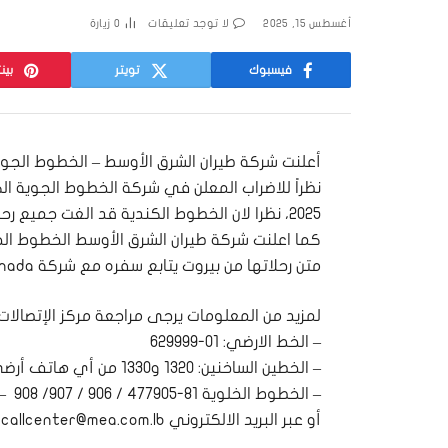
أغسطس 15, 2025
لا توجد تعليقات
0
زيارة
فيسبوك
تويتر
بين
كما اعلنت شركة طيران الشرق الأوسط الخطوط الج
متن رحلاتها من بيروت يتابع سفره مع شركة Air Canada ليوم السبت في 16 آب 2025
لمزيد من المعلومات يرجى مراجعة مركز الإتصالات MEA Call Center على الارقام التالية
– الخط الارضي: 01-629999
– الخطين الساخنين: 1320 و1330 من أي هاتف أرضي أو خلوي دون أية كلفة إضافية
– الخطوط الخلوية 81-477905 / 906 / 907/ 908 – 76-680444 – 76-680777:
أو عبر البريد الالكتروني callcenter@mea.com.lb أو موقع الشركة www.mea.com.lb