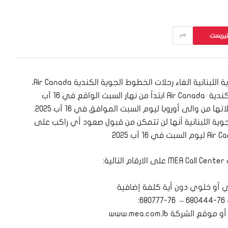
تيريست
أعلنت شركة طيران الشرق الأوسط – الخطوط الجوية اللبنانية الغاء رحلات الخطوط الجوية الكندية Air Canada،
نظراً للاضراب المعلن في شركة الخطوط الجوية الكندية Air Canada ابتداً من نهار السبت الواقع في 16 آب
2025، نظرا لان الخطوط الكندية قد الغت جميع رحلاتها من والى أوروبا ليوم السبت الموافق في 16 آب 2025.
وية اللبنانية أنها لن تتمكن من قبول صعود أي راكب على
: