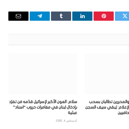
تويتر
بينتيريست
لينكدإن
Tumblr
تيلقرام
البريد
الإلكترون
والمحررين تطالبان بسحب
سلام: العون الأكبر لإسرائيل قدّمه مَن تفرّد
لإعلام: يُبقي سيف السجن
بإدخال لبنان في مغامرات حروب “اسناد”
افيين
عبثية
أغسطس 4, 2026