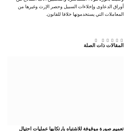
أوراق الدعاوى وإخلاءات السبيل وحصر الإرث وغيرها من
المعاملات التي يستخدمونها خلافا للقانون.
تويتر
فيسبوك
لينكدإن
بينتيريست
Tumblr
تيلقرام
البريد
المقالات
ذات الصلة
الإلكتروني
تعميم صورة موقوفة للاشتباه بارتكابها عمليات احتيال