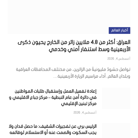
أخبار العالم
العراق: أكثر من 4.8 ملايين زائر من الخارج يحيون ذكرى
الأربعينية وسط استنفار أمني وخدمي
أغسطس 4, 2026
تواصل حشودٌ مليونيةٌ من الزائرين، من مختلف المحافظات العراقية
وبلدان العالم، أداء مراسيم الزيارة الأربعينية…
إعادة تفعيل العمل وإستقبال طلبات المواطنين
في دائرة أمن عام النبطية – مركز جباع الاقليمي و
مركز تبنين الإقليمي
أغسطس 4, 2026
الرئيس بري عن تفجيرات الشقيف: ما حصل مُدان ولا
يجب السكوت والصمت عنه أو الاستسلام لوقائعه