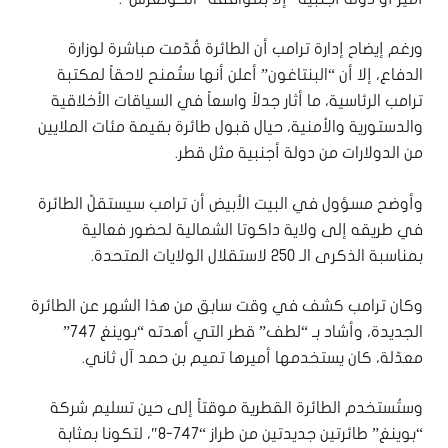
ورغم إيضاح إدارة ترامب أن الطائرة قُدّمت مباشرة لوزارة
الدفاع، إلا أن “البنتاغون” أعلن أنها ستُمنح لاحقاً لمكتبة
ترامب الرئاسية، ما أثار جدلاً واسعاً في السياقات الأخلاقية
والدستورية والأمنية، حيال قبول طائرة بقيمة مئات الملايين
من الدولارات من دولة أجنبية مثل قطر.
وأوضح مسؤول في البيت الأبيض أن ترامب سيستقلّ الطائرة
في طريقه إلى ولاية داكوتا الشمالية لحضور فعالية
بمناسبة الذكرى الـ 250 لاستقلال الولايات المتحدة.
وكان ترامب كشف في وقت سابق من هذا الشهر عن الطائرة
الجديدة، وأشاد بـ “لطف” قطر التي أهدته “بوينغ 747”
معدّلة، كان يستخدمها أميرها تميم بن حمد آل ثاني.
وستُستخدم الطائرة القطرية موقتاً إلى حين تسليم شركة
“بوينغ” طائرتين جديدتين من طراز “747-8″، لتكونا بمثابة