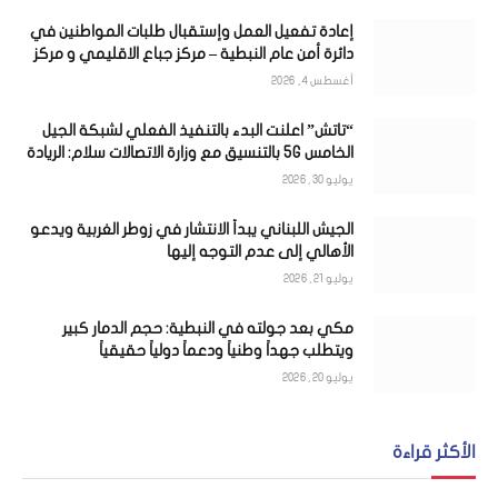
إعادة تفعيل العمل وإستقبال طلبات المواطنين في
دائرة أمن عام النبطية – مركز جباع الاقليمي و مركز
تبنين الإقليمي
أغسطس 4, 2026
“تاتش” اعلنت البدء بالتنفيذ الفعلي لشبكة الجيل
الخامس 5G بالتنسيق مع وزارة الاتصالات سلام: الريادة
تثبت بالافعال
يوليو 30, 2026
الجيش اللبناني يبدأ الانتشار في زوطر الغربية ويدعو
الأهالي إلى عدم التوجه إليها
يوليو 21, 2026
مكي بعد جولته في النبطية: حجم الدمار كبير
ويتطلب جهداً وطنياً ودعماً دولياً حقيقياً
يوليو 20, 2026
الأكثر قراءة