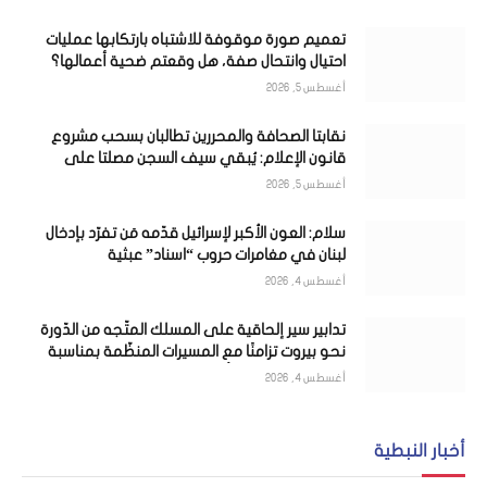
تعميم صورة موقوفة للاشتباه بارتكابها عمليات
احتيال وانتحال صفة، هل وقعتم ضحية أعمالها؟
أغسطس 5, 2026
نقابتا الصحافة والمحررين تطالبان بسحب مشروع
قانون الإعلام: يُبقي سيف السجن مصلتا على
الصحافيين
أغسطس 5, 2026
سلام: العون الأكبر لإسرائيل قدّمه مَن تفرّد بإدخال
لبنان في مغامرات حروب “اسناد” عبثية
أغسطس 4, 2026
تدابير سير إلحاقية على المسلك المتّجه من الدّورة
نحو بيروت تزامنًا مع المسيرات المنظّمة بمناسبة
ذكرى انفجار المرفأ
أغسطس 4, 2026
أخبار النبطية