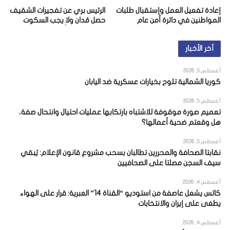
إعادة تفعيل العمل وإستقبال طلبات
الرئيس بري عن تفجيرات الشقيف: ما
المواطنين في دائرة أمن عام
حصل مُدان ولا يجب السكوت
النبطية – مركز جباع الاقليمي و
والصمت عنه أو الاستسلام لوقائعه
مركز تبنين الإقليمي
آخر الأخبار
أغسطس 5, 2026
كوريا الشمالية تلوح بخيارات عسكرية ضد اليابان
أغسطس 5, 2026
تعميم صورة موقوفة للاشتباه بارتكابها عمليات احتيال وانتحال صفة،
هل وقعتم ضحية أعمالها؟
أغسطس 5, 2026
نقابتا الصحافة والمحررين تطالبان بسحب مشروع قانون الإعلام: يُبقي
سيف السجن مصلتا على الصحافيين
أغسطس 4, 2026
كاتس يشعل عاصفة من استوديو “القناة 14” العبرية: قرار على الهواء
يطغى على إيران والانتخابات
أغسطس 4, 2026