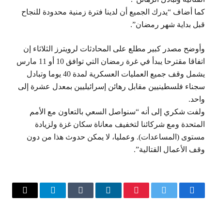
كما أضاف “يدرك الجميع أن لدينا فترة زمنية محدودة للنجاح
قبل بداية شهر رمضان”.
وأوضح مصدر كبير مطلع على المحادثات لرويترز الثلاثاء إن
اتفاقا مقترحا يبدأ في غرة رمضان التي توافق 10 أو 11 مارس
يشمل وقف جميع العمليات العسكرية لمدة 40 يوما وتبادل
سجناء فلسطينيين مقابل رهائن إسرائيليين بمعدل عشرة إلى
واحد.
ولفت شكري إلى أنه “سنواصل السعي بالتعاون مع الأمم
المتحدة ومع شركائنا لتخفيف معاناة سكان غزة ولزيادة
مستوى (المساعدات). وعمليا، لا يمكن حدوث هذا من دون
وقف الأعمال القتالية”.
فيسبوك
تويتر
بينتيريست
لينكدإن
Tumblr
تيلقرام
البريد
الإلكترو