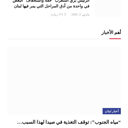
الرئيس بري استغرب “خفّة واستخفاف” البعض
في واحدة من أدق المراحل التي يمر فيها لبنان
مارس 5, 2024
171
زيارة
أهم الأخبار
أخبار لبنان
“مياه الجنوب”: توقف التغذية في صيدا لهذا السبب…