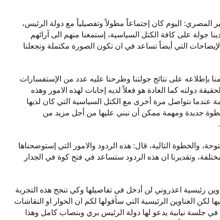
المصري: اليوم كان إجتماعاً مطولاً وتفصيلياً مع دولة الرئيس،
نا جولة على كافة الكتل السياسية، إستمعنا منهم الى آرائهم
الإيضاحات التي أيضاً تساعد في ان تكون الصورة مكتملة وتجعلنا
قمنا بإطلاعه على نتائج جولتنا وطرحنا عليه عدد من الإستفسارات
قة دولته كما العادة هو فعلاً لديه إجابات لهذه الامور وهذه
دمة عندما نتواصل مرة أخرى مع الكتل السياسية التي كان لديها
وخطوة جديدة ومهمة ممكن أن نبني عليها من أجل مزيد من
، والخطوة التالية، قال: هذه الردود والامور التي إستوضحناها
ختلفة، وتقديرنا ان هذه الردود ستساعد في فتح كوة في الجدار
وين رئيسية اعذروني لن أدخل في تفاصيلها وكي تنجح هذه التجربة
 لكن العناوين الرئيسية التي سأقولها لكم ان الحوار او النقاشات
في جلسة نيابية يدعو لها دولة الرئيس بري وبنصاب كامل وهذا