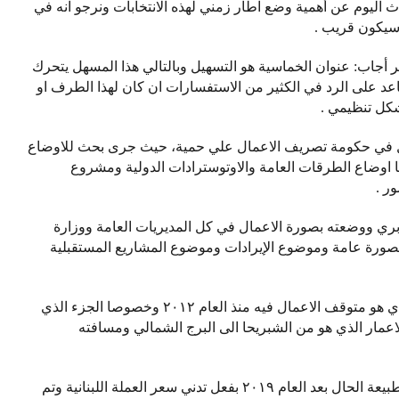
ث اليوم عن أهمية وضع اطار زمني لهذه الانتخابات ونرجو انه في
 سيكون قريب .
خر أجاب: عنوان الخماسية هو التسهيل وبالتالي هذا المسهل يتحرك
د على الرد في الكثير من الاستفسارات ان كان لهذا الطرف او
شكل تنظيمي .
نقل في حكومة تصريف الاعمال علي حمية، حيث جرى بحث للاوضاع
ا اوضاع الطرقات العامة والاوتوسترادات الدولية ومشروع
ر .
س بري ووضعته بصورة الاعمال في كل المديريات العامة ووزارة
 بصورة عامة وموضوع الإيرادات وموضوع المشاريع المستقبلية
وأضاف “تطرقنا أيضاً الى موضوع اوتوستراد الجنوب الذي هو متوقف الاعمال فيه منذ العام ٢٠١٢ وخصوصا الجزء الذي
الاعمار الذي هو من الشبريحا الى البرج الشمالي ومسافته
وتابع “هذه توفر كثيرا على أهالي الجنوب والاوتستراد وبطبيعة الحال بعد العام ٢٠١٩ بفعل تدني سعر العملة اللبنانية وتم