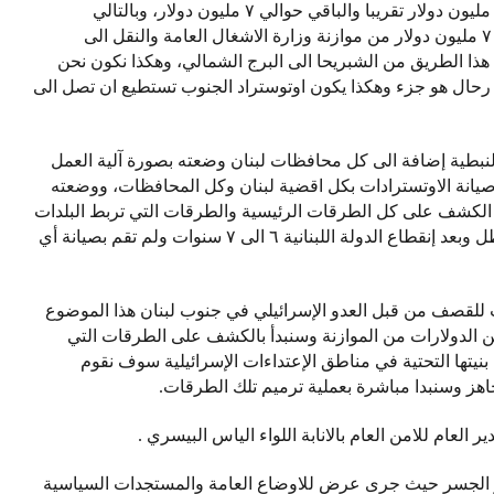
إنفاق من الدولة اللبنانية عبر مجلس الانماء والاعمار ١١ مليون دولار تقريبا والباقي حوالي ٧ مليون دولار، وبالتالي
بتوجيهات من الرئيس بري سوف يتم تحويل مبلغ حوالي ٧ مليون دولار من موازنة وزارة الاشغال العامة والنقل الى
ذا الطريق من الشبريحا الى البرج الشمالي، وهكذا نكون نحن
ج رحال هو جزء وهكذا يكون اوتوستراد الجنوب تستطيع ان تصل الى
النبطية إضافة الى كل محافظات لبنان وضعته بصورة آلية العمل
 صيانة الاوتسترادات بكل اقضية لبنان وكل المحافظات، ووضعته
حيث الكشف على كل الطرقات الرئيسية والطرقات التي تربط البلدات
بعضها ببعض ، وبالنسبة له كانت هذه الالية ممتازة في ظل وبعد إنقطاع الدولة اللبنانية ٦ الى ٧ سنوات ولم تقم بصيانة أي
 للقصف من قبل العدو الإسرائيلي في جنوب لبنان هذا الموضوع
يين الدولارات من الموازنة وسنبدأ بالكشف على الطرقات التي
تها التحتية في مناطق الإعتداءات الإسرائيلية سوف نقوم
اهز وسنبدا مباشرة بعملية ترميم تلك الطرقات.
ر العام للامن العام بالانابة اللواء الياس البيسري .
ر الجسر حيث جرى عرض للاوضاع العامة والمستجدات السياسية