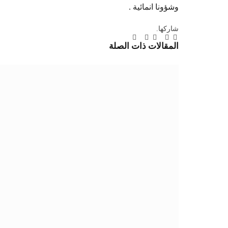
وشؤونا انمائية .
شاركها.
تويتر
فيسبوك
لينكدإن
بينتيريست
Tumblr
تيلقرام
البريد
المقالات
ذات الصلة
الإلكتروني