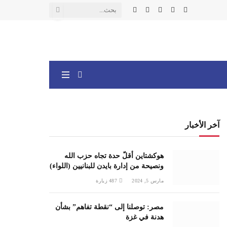
X
فيسبوك
الانستغرام
يوتيوب
واتساب
(Twitter)
آخر الأخبار
هوكشتاين أقلّ حدة تجاه حزب الله
ونصيحة من إدارة بايدن للبنانيين (اللواء)
مارس 5, 2024
487
زيارة
مصر: توصلنا إلى “نقطة تفاهم” بشأن
هدنة في غزة