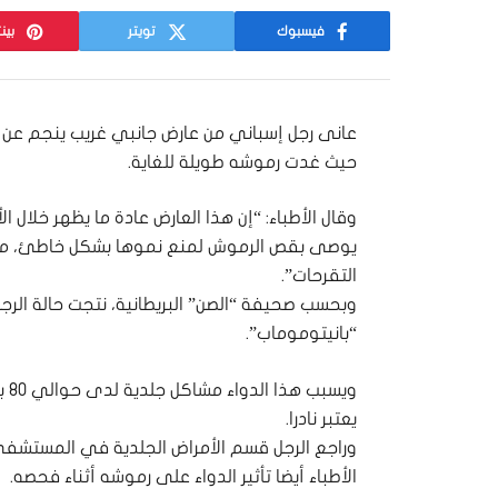
فيسبوك
تويتر
بين
عانى رجل إسباني من عارض جانبي غريب ينجم عن ت
حيث غدت رموشه طويلة للغاية.
وقال الأطباء: “إن هذا العارض عادة ما يظهر خلال ا
يوصى بقص الرموش لمنع نموها بشكل خاطئ، مما 
التقرحات”.
وبحسب صحيفة “الصن” البريطانية، نتجت حالة الرجل
“بانيتوموماب”.
وي
يعتبر نادرا.
وراجع الرجل قسم الأمراض الجلدية في المستشف
الأطباء أيضا تأثير الدواء على رموشه أثناء فحصه.