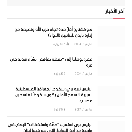
آخر الأخبار
هوكشتاين أقلّ حدة تجاه حزب الله ونصيحة من
إدارة بايدن للبنانيين (اللواء)
مارس 5, 2024
487
زيارة
مصر: توصلنا إلى “نقطة تفاهم” بشأن هدنة في
غزة
مارس 1, 2024
379
زيارة
الرئيس نبيه بري: سقوط الجغرافيا الفلسطينية
العربية لا سمح الله لن يكون سقوطاً لفلسطين
فحسب
مارس 1, 2024
378
زيارة
الرئيس بري استغرب “خفّة واستخفاف” البعض في
واحدة من أدق المراحل التي يمر فيها لبنان