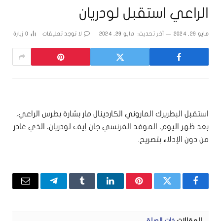
الراعي استقبل لودريان
مايو 29, 2024
آخر تحديث:
مايو 29, 2024
لا توجد تعليقات
0
زيارة
استقبل البطريرك الماروني الكاردينال مار بشارة بطرس الراعي،
بعد ظهر اليوم، الموفد الفرنسي جان إيف لودريان، الذي غادر
من دون الإدلاء بتصريح.
فيسبوك
تويتر
بينتيريست
لينكدإن
Tumblr
تيلقرام
البريد
الإلكتر
المقالات
ذات الصلة