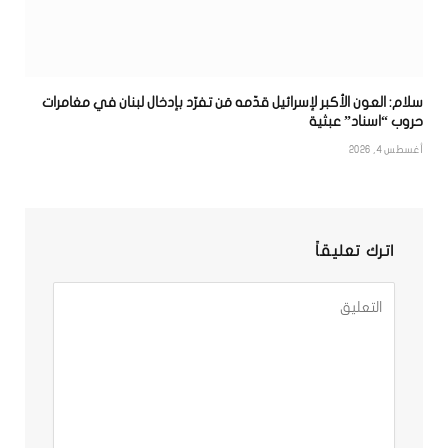
سلام: العون الأكبر لإسرائيل قدّمه مَن تفرّد بإدخال لبنان في مغامرات
حروب “اسناد” عبثية
أغسطس 4, 2026
اترك تعليقاً