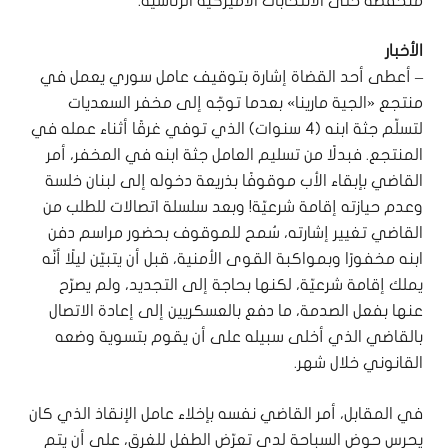
منخفضة حتى الانتخابات الأميركية الرئاسية.
الأخبار
– أعطى أحد القضاة إشارة بتوقيف عامل سوري يعمل في
منتجع «الجية مارينا» بعدما توجّه إلى مخفر السعديات
لتسلّم جثة ابنه (4 سنوات) الذي توفي غرقًا أثناء عمله في
المنتجع. فبدلًا من تسليم العامل جثة ابنه في المخفر، أمر
القاضي بإبقاء الأب موقوفًا بذريعة دخوله إلى لبنان خلسة
وعدم حيازته إقامة شرعيّة! وبعد سلسلة اتصالات للطلب من
القاضي تغيير إشارته، سُمح للموقوف بحضور مراسم دفن
ابنه مخفورًا وبمواكبة القوى الأمنية، قبل أن يتبيّن ليلًا أنّه
يملك إقامة شرعيّة، لكنها بحاجة إلى التجديد، ولم يصرّح
عنها بفعل الصدمة، ما دفع بالعسكريين إلى إعادة الاتصال
بالقاضي الذي أخلى سبيله على أن يقوم بتسوية وضعه
القانوني خلال شهر.
في المقابل، أمر القاضي نفسه بإخلاء عامل الإنقاذ الذي كان
يحرس حوض السباحة لدى تعرّض الطفل للغرق، على أن يتم