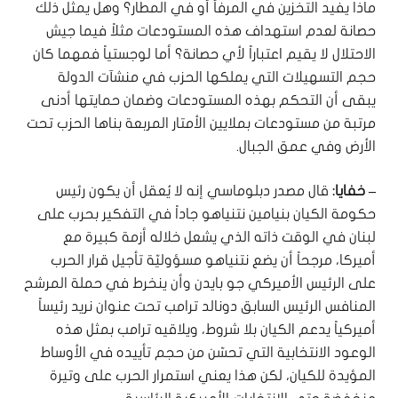
ماذا يفيد التخزين في المرفأ أو في المطار؟ وهل يمثل ذلك
حصانة لعدم استهداف هذه المستودعات مثلاً فيما جيش
الاحتلال لا يقيم اعتباراً لأي حصانة؟ أما لوجستياً فمهما كان
حجم التسهيلات التي يملكها الحزب في منشآت الدولة
يبقى أن التحكم بهذه المستودعات وضمان حمايتها أدنى
مرتبة من مستودعات بملايين الأمتار المربعة بناها الحزب تحت
الأرض وفي عمق الجبال.
– خفايا:
قال مصدر دبلوماسي إنه لا يُعقل أن يكون رئيس
حكومة الكيان بنيامين نتنياهو جاداً في التفكير بحرب على
لبنان في الوقت ذاته الذي يشعل خلاله أزمة كبيرة مع
أميركا، مرجحاً أن يضع نتنياهو مسؤوليّة تأجيل قرار الحرب
على الرئيس الأميركي جو بايدن وأن ينخرط في حملة المرشح
المنافس الرئيس السابق دونالد ترامب تحت عنوان نريد رئيساً
أميركياً يدعم الكيان بلا شروط، ويلاقيه ترامب بمثل هذه
الوعود الانتخابية التي تحسّن من حجم تأييده في الأوساط
المؤيدة للكيان، لكن هذا يعني استمرار الحرب على وتيرة