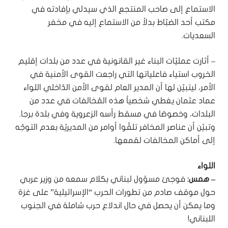
الاستماع إلى صاحب المنتجع الذي سيدلي بإفادته في
مكتب أحد الضبّاط بدلاً من الاستماع إليه في مخفر
السعديات.
– أثارت عمليّات البناء غير القانونية في عدد من بلدات إقليم
الخروب استياء فاعلياتها التي راجعت القوى الأمنية في
الأمر، ليتبيّن لها أن المدير العام لقوى الأمن الدّاخلي اللواء
عماد عثمان يغطي شخصياً هذه المُخالفات في عدد من
البلدات، وخصوصًا في مسقط رأسه الزعروية وفي بلدة برجا.
وتبيّن أن عناصر المخافر تلقّوا أوامر من المديريّة بعدم التوجّه
إلى أماكن المخالفات لقمعها.
اللواء
– همس:
فوجئ مسؤول لبناني بكلام سمعه من وزير عربي
حول موقف صادم من تطورات الحرب “الإسرائيلية” على غزة
وما يمكن أن يحصل في حال اندلاع حرب شاملة في الجنوب
اللبناني!