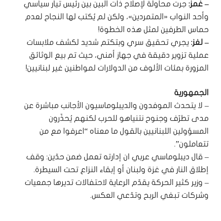
– غمز:
جرت محاولة لإصلاح ذات البين بين رئيس تيار سياسي
وأحد النواب «المتمردين»، ولكن لم يُكتب لها النجاح لعدم
حماس الطرفين لمثل هذه الخطوة!
– لغز:
يجري تحقيق سري وبتكتم شديد لكشف ملابسات
عملية تزوير دقيقة في جهاز أمني، حيث تم بيع الوثائق
المزورة بمئات الألوف من الدولارات لمواطنين غير لبنانيين!
الجمهورية
– لا يتحدث الموفدون والديبلوماسيون الأجانب مباشرة عن
مدى تطرّف وجنوح نتنياهو للحرب لكنهم يُحذّرون
المسؤولين اللبنانيين بالقول ما معناه “اعرفوا مع من
تتعاملون”.
– قال ديبلوماسي عربي ان إدارته تعمل ضمن حدّين: وقف
إطلاق النار في غزة ولبنان أو إبقاء النزاع تحت السيطرة.
– وزير كثير الحركة يقدّم الرعاية لاحتفالات تديرها جمعيات
وشركات تبغي الربح وتدّعي العكس.