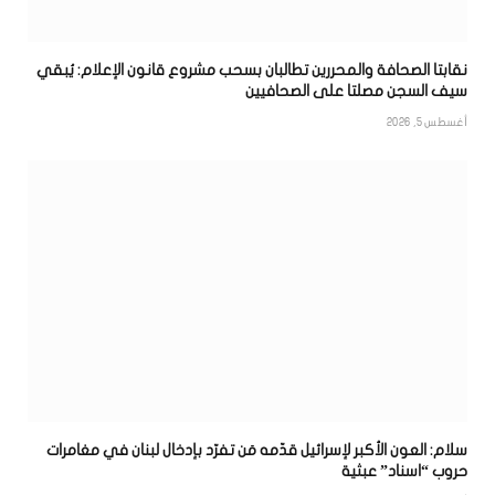
نقابتا الصحافة والمحررين تطالبان بسحب مشروع قانون الإعلام: يُبقي
سيف السجن مصلتا على الصحافيين
أغسطس 5, 2026
سلام: العون الأكبر لإسرائيل قدّمه مَن تفرّد بإدخال لبنان في مغامرات
حروب “اسناد” عبثية