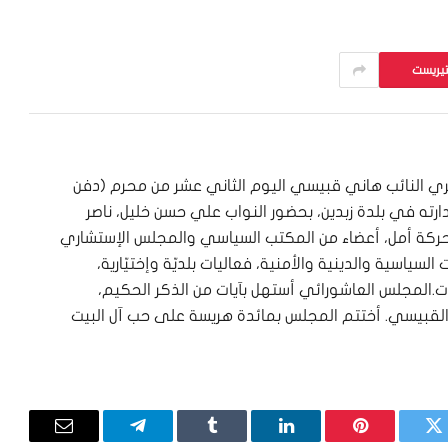
تيريست
بري النائب هاني قبيسي اليوم الثاني عشر من محرم (دفن
ته في بلدة زبدين، بحضور النواب علي حسن خليل، ناصر
ي حركة أمل، أعضاء من المكتب السياسي والمجلس الإستشاري
ياسية والدينية والأمنية، فعاليات بلديّة وإختيّارية،
.المجلس العاشورائي أستهل بآيات من الذكر الحكيم،
ال ِالقبيسي. أختتم المجلس بمائدة هريسة على حب آل البيت
تويتر
بينتيريست
لينكدإن
Tumblr
تيلقرام
البريد