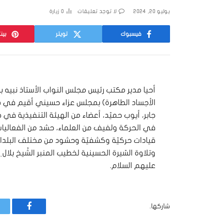
يوليو 20, 2024
لا توجد تعليقات
0
زيارة
فيسبوك
تويتر
بين
أحيا مدير مكتب رئيس مجلس النواب الأستاذ نبيه 
الأجساد الطاهرة) بمجلس عزاء حسيني أقيم في دار
جابر، أيوب حميّد، أعضاء من الهيئة التنفيذية ف
في الحركة ولفيف من العلماء، حشد من الفعاليات الس
قيادات حركيّة وكشفيّة وحشود من مختلف البلدات
وتلاوة السّيرة الحسينية لخطيب المنبر الشّيخ بل
عليهم السلام.
شاركها.
فيسبوك