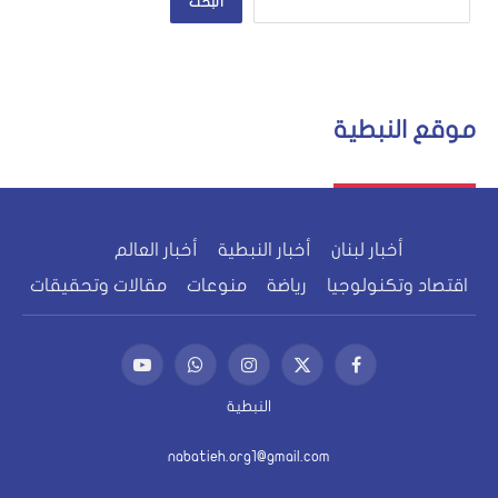
البحث
موقع النبطية
أخبار لبنان
أخبار النبطية
أخبار العالم
اقتصاد وتكنولوجيا
رياضة
منوعات
مقالات وتحقيقات
فيسبوك
X
الانستغرام
واتساب
يوتيوب
(Twitter)
النبطية
nabatieh.org1@gmail.com