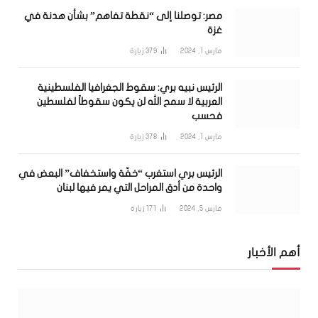
مصر: توصلنا إلى “نقطة تفاهم” بشأن هدنة في
غزة
مارس 1, 2024
379
زيارة
الرئيس نبيه بري: سقوط الجغرافيا الفلسطينية
العربية لا سمح الله لن يكون سقوطاً لفلسطين
فحسب
مارس 1, 2024
378
زيارة
الرئيس بري استغرب “خفّة واستخفاف” البعض في
واحدة من أدق المراحل التي يمر فيها لبنان
مارس 5, 2024
171
زيارة
أهم الأخبار