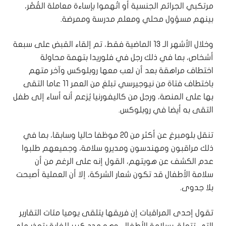
مرتكبي الجرائم الجنسية أو اتُهموا بإساءة معاملة القُصَّر،
بينهم مسؤول محلي ومعلم مدرسة وممرضة.
وخلال الأشهر الـ 13 الماضية فقط، تم إلقاء القبض على سبعة
أشخاص، بما في ذلك رجل في فلوريدا بتهمة محاولة
اختطاف مراهقة بعد أن لعب معها روبلوكس وآخر متهم
باختطاف فتاة من نيوجيرسي تبلغ من العمر 11 عاما التقى
بها على المنصة، ورجل من كاليفورنيا يُزعم أنه أساء إلى طفل
التقى به أيضا في روبلوكس.
تنقل بلومبرغ عن أكثر من 20 موظفا حاليا وسابقا، بما في
ذلك مراقبون ومهندسون ومديرو سلامة، وجميعهم طلبوا
عدم الكشف عن هويتهم، القول إنه على الرغم من أن
سلامة الأطفال قد تكون شعار الشركة، إلا أن العملية أصبحت
بلا جدوى.
تقول إحدى المراقبات إن فريقها يتلقى يوميا مئات التقارير