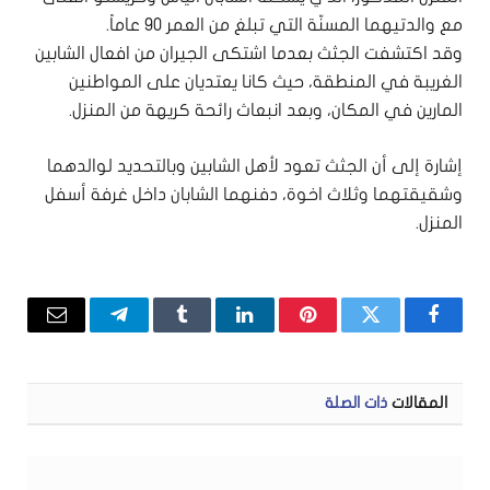
مع والدتيهما المسنّة التي تبلغ من العمر 90 عاماً.
وقد اكتشفت الجثث بعدما اشتكى الجيران من افعال الشابين
الغريبة في المنطقة، حيث كانا يعتديان على المواطنين
المارين في المكان، وبعد انبعاث رائحة كريهة من المنزل.
إشارة إلى أن الجثث تعود لأهل الشابين وبالتحديد لوالدهما
وشقيقتهما وثلاث اخوة، دفنهما الشابان داخل غرفة أسفل
المنزل.
فيسبوك
تويتر
بينتيريست
لينكدإن
Tumblr
تيلقرام
البريد
الإلكتر
المقالات
ذات الصلة