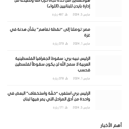
هوكشتاين أقلّ حدة تجاه حزب الله ونصيحة من
إدارة بايدن للبنانيين (اللواء)
مارس 5, 2024
487
زيارة
مصر: توصلنا إلى “نقطة تفاهم” بشأن هدنة في
غزة
مارس 1, 2024
379
زيارة
الرئيس نبيه بري: سقوط الجغرافيا الفلسطينية
العربية لا سمح الله لن يكون سقوطاً لفلسطين
فحسب
مارس 1, 2024
378
زيارة
الرئيس بري استغرب “خفّة واستخفاف” البعض في
واحدة من أدق المراحل التي يمر فيها لبنان
مارس 5, 2024
171
زيارة
أهم الأخبار