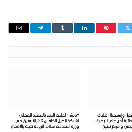
تويتر
بينتيريست
لينكدإن
Tumblr
تيلقرام
البريد
الإلكترون
عمل وإستقبال طلبات
“تاتش” اعلنت البدء بالتنفيذ الفعلي
ئرة أمن عام النبطية –
لشبكة الجيل الخامس 5G بالتنسيق مع
يمي و مركز تبنين
وزارة الاتصالات سلام: الريادة تثبت بالافعال