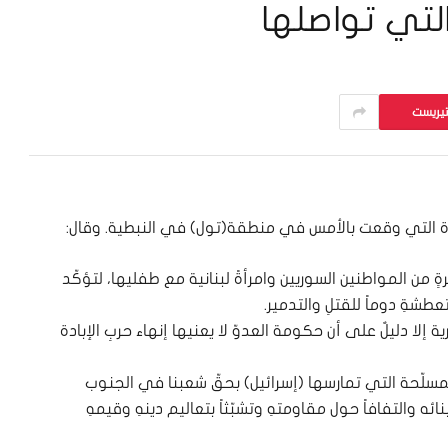
 التي تواصلها
تيريست
زرة التي وقعت بالأمس في منطقة(تول) في النبطية. وقال:
ٍ من المواطنين السوريين وامرأةً لبنانية مع طفليها، لتؤكّد
تعطشةِ دوماً للقتلِ والتدمير.
إلا دليلٌ على أن حكومة العدوّ لا يعنيها إنهاء حربِ الإبادة
لمسلّحة التي تمارسها (إسرائيل) بحقّ شعبنا في الجنوب
بنائه والتفافاً حول مقاومتهِ وتشبّثاً بتعاليم دينهِ وقيمهِ