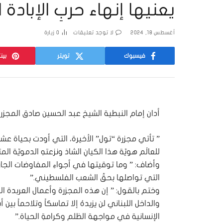
يعنيها إنهاء حربِ الإبادة
أغسطس 18, 2024
لا توجد تعليقات
0
زيارة
فيسبوك
تويتر
بين
أدان إمام النبطية الشيخ عبد الحسين صادق المج
” تأتي مجزرة “تول” الأخيرة، التي أودت بحياة عشرة
للعالَم هويّة هذا الكيانِ الشاذ ونزعتهِ الدمويّة الم
وأضاف: ” وما توقيتها في أجواءِ المفاوضات الجارية 
التي تواصلها بحقّ الشعب الفلسطيني.”
وختم بالقول: ” إن هذه المجزرة وأعمال العربدة ا
والداخل اللبناني لن يزيدهُ إلا تماسكاً وتلاحماً بين أ
الإنسانية في مواجهة الظلم وكرامةِ الحياة.”