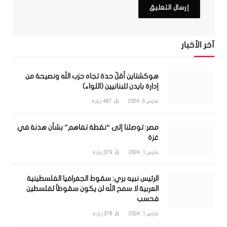
آخر الأخبار
هوكشتاين أقلّ حدة تجاه حزب الله ونصيحة من
إدارة بايدن للبنانيين (اللواء)
مارس 5, 2024
487
زيارة
مصر: توصلنا إلى “نقطة تفاهم” بشأن هدنة في
غزة
مارس 1, 2024
379
زيارة
الرئيس نبيه بري: سقوط الجغرافيا الفلسطينية
العربية لا سمح الله لن يكون سقوطاً لفلسطين
فحسب
مارس 1, 2024
378
زيارة