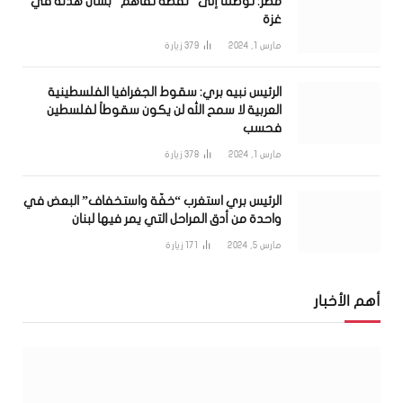
مصر: توصلنا إلى “نقطة تفاهم” بشأن هدنة في
غزة
مارس 1, 2024
379
زيارة
الرئيس نبيه بري: سقوط الجغرافيا الفلسطينية
العربية لا سمح الله لن يكون سقوطاً لفلسطين
فحسب
مارس 1, 2024
378
زيارة
الرئيس بري استغرب “خفّة واستخفاف” البعض في
واحدة من أدق المراحل التي يمر فيها لبنان
مارس 5, 2024
171
زيارة
أهم الأخبار