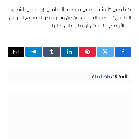
كما جرى “التشديد على مواكبة اللبنانيين لإيجاد حل للشغور
الرئاسي”، وعبر المجتمعون عن وجهة نظر المجتمع الدولي
بأن الأوضاع “لا يمكن أن تظل على حالها
فيسبوك
تويتر
بينتيريست
لينكدإن
Tumblr
تيلقرام
البريد
الإلكتر
المقالات
ذات الصلة