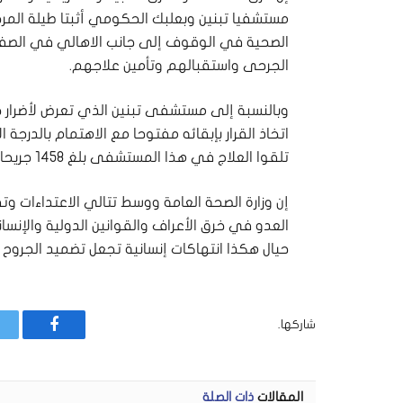
مستشفيا تبنين وبعلبك الحكومي أثبتا طيلة المرح
الصحية في الوقوف إلى جانب الاهالي في الصفوف
الجرحى واستقبالهم وتأمين علاجهم.
وبالنسبة إلى مستشفى تبنين الذي تعرض لأضرار ج
اتخاذ القرار بإبقائه مفتوحا مع الاهتمام بالدرجة
تلقوا العلاج في هذا المستشفى بلغ 1458 جريحا منذ بدء العدوان في أكتوبر الماضي وحتى الآن.
إن وزارة الصحة العامة ووسط تتالي الاعتداءات و
العدو في خرق الأعراف والقوانين الدولية والإنس
حيال هكذا انتهاكات إنسانية تجعل تضميد الجروح و
شاركها.
فيسبوك
المقالات
ذات الصلة