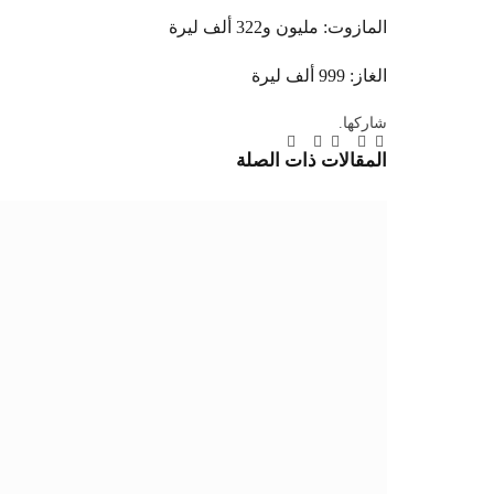
المازوت: مليون و322 ألف ليرة
الغاز: 999 ألف ليرة
شاركها.
تويتر
فيسبوك
لينكدإن
بينتيريست
Tumblr
تيلقرام
البريد
المقالات
ذات الصلة
الإلكتروني