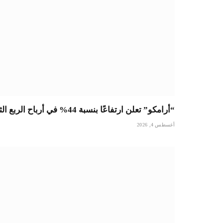
“أرامكو” تعلن ارتفاعًا بنسبة 44% في أرباح الربع الثاني وتغييرا في مسارات الشحنات لتجنب مضيق هرمز
أغسطس 4, 2026