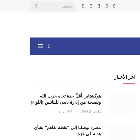
X
فيسبوك
الانستغرام
يوتيوب
واتساب
(Twitter)
آخر الأخبار
هوكشتاين أقلّ حدة تجاه حزب الله
ونصيحة من إدارة بايدن للبنانيين (اللواء)
مارس 5, 2024
487
زيارة
مصر: توصلنا إلى “نقطة تفاهم” بشأن
هدنة في غزة