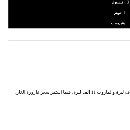
فيسبوك
تويتر
بينتيريست
انخفض اليوم، سعر صفيحتي البنزين 95 و98 أوكتان 3 آلاف ليرة والمازوت 11 ألف ليرة، فيما استقر سعر قارورة الغاز،