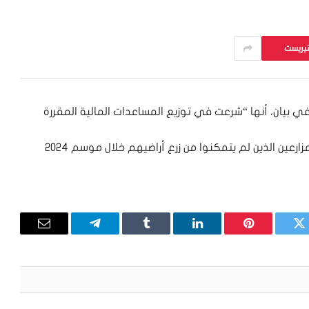
تيريست
” في بيان، أنها “شرعت في توزيع المساعدات المالية المقررة
وأوضحت أن “هذه المساعدة المالية المخصصة للمزارعين الذين لم يتمكنوا من زرع أراضيهم خلال موسم 2024
تويتر
بينتيريست
لينكدإن
Tumblr
تيلقرام
البريد
الإلكترون