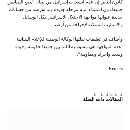
كانون الثاني إن عدم انسحاب إسرائيل من لبنان “يضع اللبنانيين
جميعا دون استثناء أمام مرحلة جديدة وما تفرضه من حسابات
جديدة عنوانها مواجهة الاحتلال الإسرائيلي بكل الوسائل
والأساليب الممكنة لإخراجه من أرضنا”.
وأضاف في تعليقات نقلتها الوكالة الوطنية للإعلام اللبنانية
“هذه المواجهة هي مسؤولية اللبنانيين جميعا حكومة وجيشا
وشعبا وأحزابا ومقاومة”.
Reuters
تويتر
فيسبوك
لينكدإن
بينتيريست
Tumblr
تيلقرام
البريد
المقالات
ذات الصلة
الإلكتروني