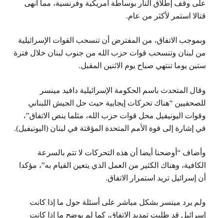
على وقف إطلاق النار بوساطة أمريكية وفرنسية، مما أنهى
قتالا استمر لأكثر من عام.
وبموجب الاتفاق، من المفترض أن تنسحب القوات الإسرائيلية
من لبنان وتنسحب قوات حزب الله من جنوب لبنان خلال فترة
ستين يوما تنتهي صباح يوم الاثنين المقبل.
وقال المتحدث باسم الحكومة الإسرائيلية دافيد مينسر
للصحفيين “هناك تحركات إيجابية حيث حل الجيش اللبناني
وقوات اليونيفيل محل قوات حزب الله، مثلما ينص الاتفاق”،
في إشارة إلى قوة الأمم المتحدة المؤقتة في لبنان (اليونيفيل).
وأضاف “أوضحنا أيضا أن هذه التحركات لا تتم بالسرعة
الكافية، وهناك الكثير من العمل الذي يتعين القيام به”، مؤكدا
أن إسرائيل تريد استمرار الاتفاق.
ولم يرد مينسر بشكل مباشر على أسئلة حول ما إذا كانت
إسرائيل قد طلبت تمديد الاتفاق، كما لم يوضح ما إذا كانت