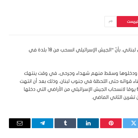
تيريست
أفادت قناة “سكاي نيوز عربية” عن مصدر عسكري لبناني، بأنّ “الجيش الإسرائيلي انسحب من 18 بلدة في
تهم ودخلوها وسقط منهم شهداء وجرحى، في وقت ينتهك
قاء قواته حتى اللحظة في جنوب لبنان، وذلك بعد أن انتهت
عند الساعة الرابعة فجرا من اليوم الأحد مهلة الـ60 يومًا لانسحاب الجيش الإسرائيلي من الأراضي التي دخلها
تويتر
بينتيريست
لينكدإن
Tumblr
تيلقرام
البريد
الإلكترون