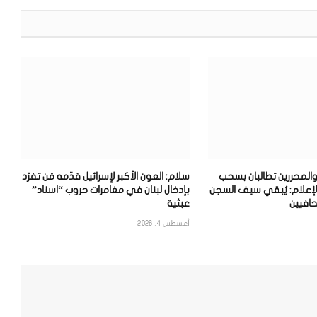
والمحررين تطالبان بسحب
سلام: العون الأكبر لإسرائيل قدّمه مَن تفرّد
لإعلام: يُبقي سيف السجن
بإدخال لبنان في مغامرات حروب “اسناد”
افيين
عبثية
أغسطس 4, 2026