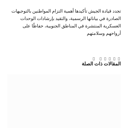
تجدد قيادة الجيش تأكيدها أهمية التزام المواطنين بالتوجيهات
الصادرة في بياناتها الرسمية، والتقيد بإرشادات الوحدات
العسكرية المنتشرة في المناطق الجنوبية، حفاظًا على
أرواحهم وسلامتهم
تويتر
فيسبوك
لينكدإن
بينتيريست
Tumblr
تيلقرام
البريد
المقالات
ذات الصلة
الإلكتروني