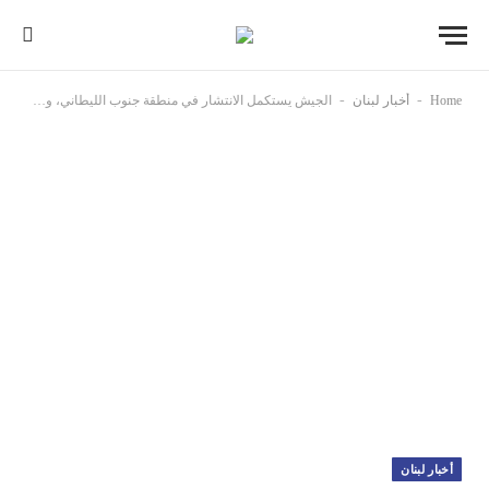
-
-
Home
أخبار لبنان
الجيش يستكمل الانتشار في منطقة جنوب الليطاني، ووحداته تُوسع انتشارها في القطاع الشرقي
أخبار لبنان