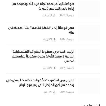
هوكشتاين أقلّ حدة تجاه حزب الله ونصيحة من
إدارة بايدن للبنانيين (اللواء)
مارس 5, 2024
487
زيارة
مصر: توصلنا إلى “نقطة تفاهم” بشأن هدنة في
غزة
مارس 1, 2024
379
زيارة
الرئيس نبيه بري: سقوط الجغرافيا الفلسطينية
العربية لا سمح الله لن يكون سقوطاً لفلسطين
فحسب
مارس 1, 2024
378
زيارة
الرئيس بري استغرب “خفّة واستخفاف” البعض في
واحدة من أدق المراحل التي يمر فيها لبنان
مارس 5, 2024
171
زيارة