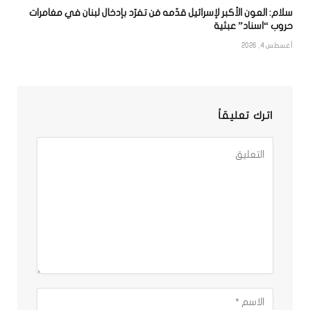
سلام: العون الأكبر لإسرائيل قدّمه مَن تفرّد بإدخال لبنان في مغامرات
حروب “اسناد” عبثية
أغسطس 4, 2026
اترك تعليقاً