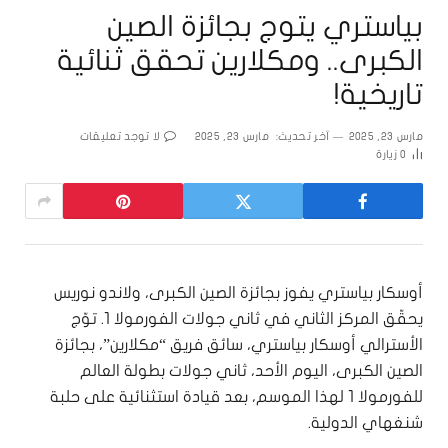
بياستري يتوج بجائزة الصين
الكبرى.. ومكلارين تحقق ثنائية
تاريخية!
مارس 23, 2025
آخر تحديث:
مارس 23, 2025
لا توجد تعليقات
0
زيارة
أوسكار بياستري يفوز بجائزة الصين الكبرى، ولاندو نوريس
يحقّق المركز الثاني في ثاني جولات الفورمولا 1. توّج
الأسترالي أوسكار بياستري، سائق فريق “مكلارين”، بجائزة
الصين الكبرى، اليوم الأحد، ثاني جولات بطولة العالم
للفورمولا 1 لهذا الموسم، بعد قيادة استثنائية على حلبة
شنغهاي الدولية.