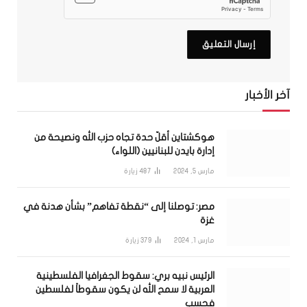
آخر الأخبار
هوكشتاين أقلّ حدة تجاه حزب الله ونصيحة من
إدارة بايدن للبنانيين (اللواء)
مارس 5, 2024
487
زيارة
مصر: توصلنا إلى “نقطة تفاهم” بشأن هدنة في
غزة
مارس 1, 2024
379
زيارة
الرئيس نبيه بري: سقوط الجغرافيا الفلسطينية
العربية لا سمح الله لن يكون سقوطاً لفلسطين
فحسب