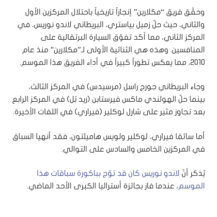
وحقّق فريق “مكلارين” إنجازاً تاريخياً باحتلال المركزين الأول
والثاني، حيث حلّ زميل بياستري، البريطاني لاندو نوريس، في
المركز الثاني، مما أكد تفوّق السيارة البرتقالية على
المنافسين. وهذه هي الثنائية الأولى لـ”مكلارين” منذ عام
2010، مما يعكس تطوراً كبيراً في أداء الفريق هذا الموسم.
وجاء البريطاني جورج راسل (مرسيدس) في المركز الثالث،
بينما حلّ الهولندي ماكس فيرستابن (ريد بُل) في المركز الرابع
بعد تجاوز مثير على شارل لوكلير (فيراري) في اللفات الأخيرة.
أما سائقا فيراري، لوكلير ولويس هاميلتون، فقد أنهيا السباق
في المركزين الخامس والسادس على التوالي.
يُذكر أنّ
لاندو نوريس كان قد توّج بباكورة سباقات هذا
الموسم
، عندما فاز بجائزة أستراليا الكبرى الأحد الماضي.