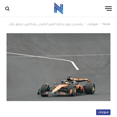
-
-
Home
منوعات
بياستري يتوج بجائزة الصين الكبرى.. ومكلارين تحقق ثنائية تاريخية!
منوعات