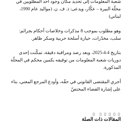
شعبة المعلومات إلى تحديد مكان وجود أحد المطلوبين في
محلّة البيرة – عكّار، ويدعى: ذ. ف. ن. (مواليد عام 1990،
لبناني)
وهو مطلوب بموجب 8 مذكرات وخلاصات أحكام بجرائم:
سلب، مخدّرات، حيازة أسلحة حربية وسكر ظاهر.
بتاريخ 4-4-2025، وبعد رصد ومراقبة دقيقة، تمكّنت إحدى
دوريات شعبة المعلومات من توقيفه بكمين محكم في المحلّة
المذكورة.
أجري المقتضى القانوني في حقّه، وأودع المرجع المعني، بناء
على إشارة القضاء المختصّ
تويتر
فيسبوك
لينكدإن
بينتيريست
Tumblr
تيلقرام
البريد
المقالات
ذات الصلة
الإلكتروني