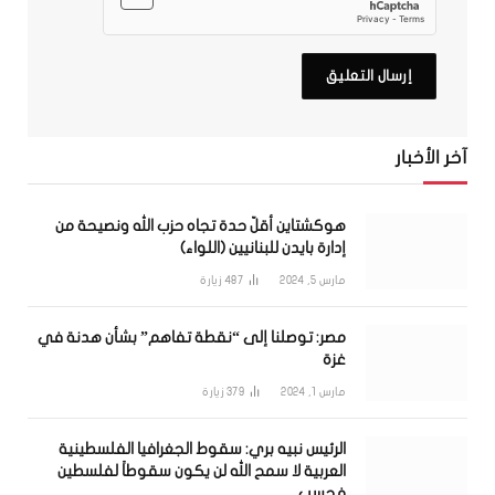
آخر الأخبار
هوكشتاين أقلّ حدة تجاه حزب الله ونصيحة من
إدارة بايدن للبنانيين (اللواء)
مارس 5, 2024
487
زيارة
مصر: توصلنا إلى “نقطة تفاهم” بشأن هدنة في
غزة
مارس 1, 2024
379
زيارة
الرئيس نبيه بري: سقوط الجغرافيا الفلسطينية
العربية لا سمح الله لن يكون سقوطاً لفلسطين
فحسب