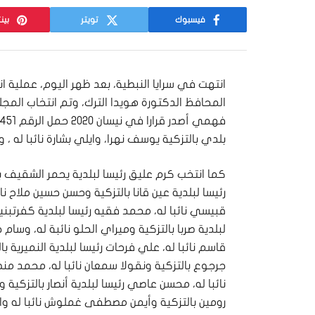
فيسبوك
تويتر
بين
انتهت في سرايا النبطية، بعد ظهر اليوم، عملية ا
المحافظ الدكتورة هويدا الترك، وتم انتخاب المج
بلدي بالتزكية يوسف نهرا، وايلي بشارة نائبا له ، ويتأل
كما انتخب كرم عليق رئيسا لبلدية يحمر الشقيف ب
رئيسا لبلدية عين قانا بالتزكية وحسن حسين ملاح نا
قبيسي نائبا له، محمد فقيه رئيسا لبلدية كفرتبنيت
لبلدية صربا بالتزكية وميراي الحلو نائبة له، وسا
قاسم نائبا له، علي فرحات رئيسا لبلدية النميرية ب
جرجوع بالتزكية ونقولا سمعان نائبا له، محمد من
نائبا له، محسن عاصي رئيسا لبلدية أنصار بالتزكية
رومين بالتزكية وأيمن مصطفى غملوش نائبا له واد