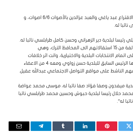
كما انتخب رئيس لبلدية زوطر الغربية، وتعادل في الاقتراع عبد ياغي والعبد عزالدين بالأصوات 6/6 اصوات، و
نائبا له.
رئيسا لبلدية دير الزهراني وحسن كامل طرابلسي نائبا له.
وإثر عملية الانتخاب، قدم 6 من اعضاء البلدية المؤلفة من 15 استقالاتهم الى المحافظ الترك، وهي
اتمام الانتخابات البلدية والاختيارية، واتت اثر خلافات
واحتجاجا على انتخاب طفيلي رئيسا للبلدية، وقادها الرئيس السابق للبلدية حسن زواوي ومعه 4 من الاعضاء
م الناشط على مواقع التواصل الاجتماعي عبدالله عقيل.
لدية ميفدون وصفا فؤاد صفا نائبا له، موسى محمد عواضة
س محمد حلال رئيسا لبلدية حبوش وحسين محمد طرابلسي نائبا
ئبا له”.
تويتر
بينتيريست
لينكدإن
Tumblr
تيلقرام
البريد