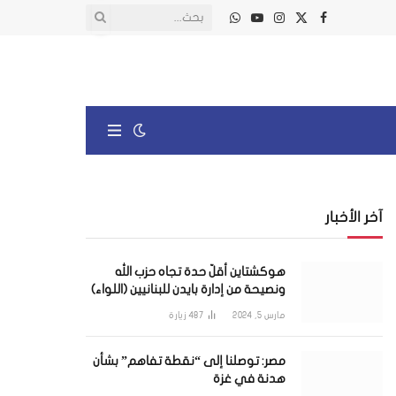
X
فيسبوك
الانستغرام
يوتيوب
واتساب
(Twitter)
آخر الأخبار
هوكشتاين أقلّ حدة تجاه حزب الله
ونصيحة من إدارة بايدن للبنانيين (اللواء)
مارس 5, 2024
487
زيارة
مصر: توصلنا إلى “نقطة تفاهم” بشأن
هدنة في غزة