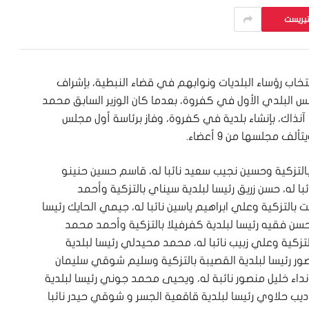
تيريست
نتخاب رؤساء البلديات ونوابهم في قضاء النبطية، بإشراف
لس البلدي الأول في كفروة، بعدما كان الوزير السابق محمد
فهمي أصدر قرارا في نيسان 2020 حمل الرقم 451 آنذاك، بإنشاء بلدية في كفروة، وفاز برئاسة أول مجلس
ف مجلسها من 9 أعضاء.
التزكية وحسين نجيب سعيد نائبا له، قاسم حسين حنينو
ئبا له، حسن زريق رئيسا لبلدية سيناي بالتزكية وأحمد
 بالتزكية وعلي ابراهيم ياسين نائبا له، جيمي الحايك رئيسا
م حسن فقيه رئيسا لبلدية كفرفيلا بالتزكية وأحمد محمد
التزكية وعلي زبيب نائبا له، محمد محيدلي رئيسا لبلدية
صور رئيسا لبلدية القصيبة بالتزكية وسليم شوقي سليمان
 ونداء خليل منصور نائبة له، ويحيى محمد جوني رئيسا لبلدية
يب حلاوي رئيسا لبلدية قاقعية الجسر و شوقي حيدر نائبا