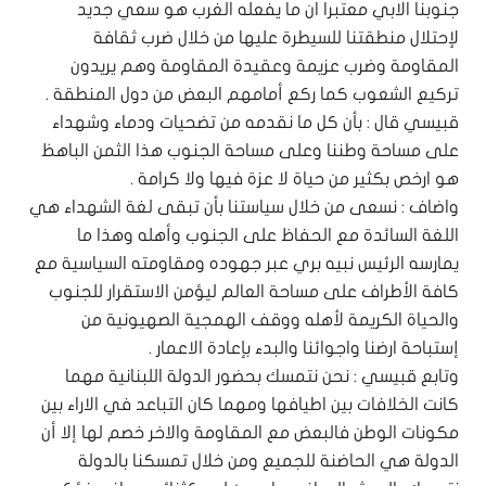
جنوبنا الابي معتبرا ان ما يفعله الغرب هو سعي جديد
لإحتلال منطقتنا للسيطرة عليها من خلال ضرب ثقافة
المقاومة وضرب عزيمة وعقيدة المقاومة وهم يريدون
تركيع الشعوب كما ركع أمامهم البعض من دول المنطقة .
قبيسي قال : بأن كل ما نقدمه من تضحيات ودماء وشهداء
على مساحة وطننا وعلى مساحة الجنوب هذا الثمن الباهظ
هو ارخص بكثير من حياة لا عزة فيها ولا كرامة .
واضاف : نسعى من خلال سياستنا بأن تبقى لغة الشهداء هي
اللغة السائدة مع الحفاظ على الجنوب وأهله وهذا ما
يمارسه الرئيس نبيه بري عبر جهوده ومقاومته السياسية مع
كافة الأطراف على مساحة العالم ليؤمن الاستقرار للجنوب
والحياة الكريمة لأهله ووقف الهمجية الصهيونية من
إستباحة ارضنا واجوائنا والبدء بإعادة الاعمار .
وتابع قبيسي : نحن نتمسك بحضور الدولة اللبنانية مهما
كانت الخلافات بين اطيافها ومهما كان التباعد في الاراء بين
مكونات الوطن فالبعض مع المقاومة والاخر خصم لها إلا أن
الدولة هي الحاضنة للجميع ومن خلال تمسكنا بالدولة