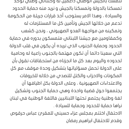
نتمسك بالجيش الوطني داعمين له وكثنائي وطني نؤكد
تمسكنا بالدولة وتمسكنا بالجيش و نريد منه حماية الحدود
والسيادة ، وهذا الامر يستوجب أخذ قرارات جريئة من الحكومة
تدعم من خلالها الجيش وتأمين كل ما المستلزمات له
وتمكينه من مواجهة العدو الصهيوني ، ونحن كشعب
وكمقاومين مع جيشنا اللبناني متمسكون بدوره في حماية
الحدود وحماية الجنوب الذي نريده أن يكون في قلب الدولة
التي سعينا دائما أن تكون مهتمة بالجنوب راعية له وحامية
لحدوده واليوم بعد كل ما انجزناه من استحقاقات نقول بأن
على الدولة تحمل مسؤلياتها بتشكيل وحدة موقف مع كل
المكونات والاحزاب والكتل للتصدي من خلاله للخروقات
والاعتداءات الصهيونية ، وعلى الدولة بكل اطيافها أن
يجتمعوا حول قضية واحدة وهي حماية الجنوب وتشكيل
لغة وطنية يجتمع تحتها اللبنانيين فاللغة الوطنية في لبنان
نراها حماية للحدود وحماية للسيادة .
الاحتفال اختتم بمجلس عزاء حسيني للمقرئ عباس حرقوص
وقدم للاحتفال ابراهيم رمضان