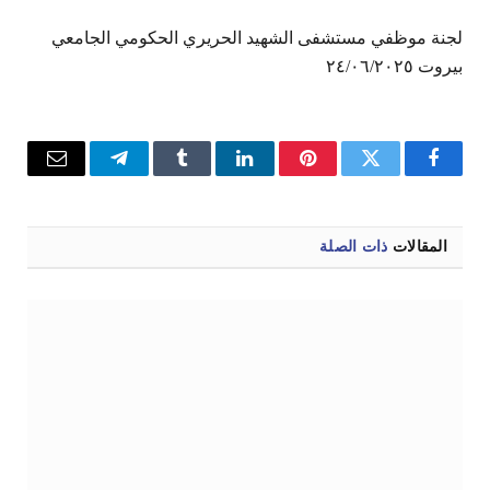
لجنة موظفي مستشفى الشهيد الحريري الحكومي الجامعي
بيروت ٢٤/٠٦/٢٠٢٥
فيسبوك
تويتر
بينتيريست
لينكدإن
Tumblr
تيلقرام
البريد
الإلكترو
المقالات
ذات الصلة