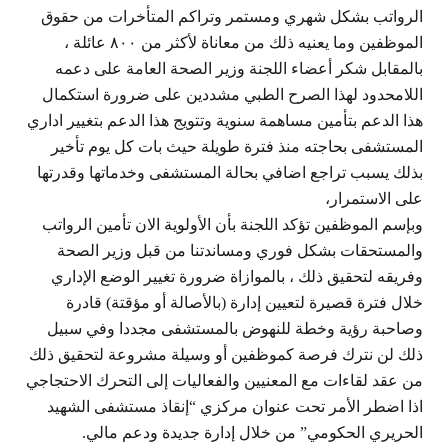
الرواتب بشكل شهري ومستمر وتراكم المتأخرات من حقوق
الموظفين وما يعنيه ذلك من معاناة لأكثر من ٨٠٠ عائلة ،
بالمقابل شكر أعضاء اللجنة وزير الصحة العامة على دعمه
اللامحدود لهذا الصرح الطبي مشددين على ضرورة استكمال
هذا الدعم بتأمين مساهمة سنوية وتتويج هذا الدعم بتغيير اداري
المستشفى بحاجته منذ فترة طويلة حيث بات كل يوم تأخير
بذلك يسبب تراجع اضافي بحالة المستشفى وخدماتها وقدرتها
على الاستمرار،
وبإسم الموظفين تؤكد اللجنة بأن الأولوية الان تأمين الرواتب
والمستحقات بشكل فوري ومساندتنا من قبل وزير الصحة
وفريقه لتحقيق ذلك ، بالموازاة ضرورة تغيير الوضع الإداري
خلال فترة قصيرة لتعيين إدارة (بالأصالة أو مؤقتة) قادرة
وصاحبة رؤية وخطة للنهوض بالمستشفى مجددا وفي سبيل
ذلك لن نترك فرصة كموظفين أو وسيلة مشروعة لتحقيق ذلك
من عقد لقاءات مع المعنيين والفعاليات إلى التحرك الاحتجاجي
اذا اضطر الأمر تحت عنوان مركزي “إنقاذ مستشفى الشهيد
الحريري الحكومي” من خلال إدارة جديدة ودعم مالي.