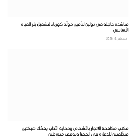
مناشدة عاجلة في تولين لتأمين مولّد كهرباء لتشغيل بئر المياه
الأساسي
أغسطس 9, 2026
مكتب مكافحة الاتجار بالأشخاص وحماية الآداب يفكّك شبكتين
منظّمتين للدعارة في الحمرا ويوقف متورطين