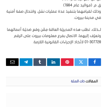
ق. م. (مواليد عام 1984)
وذلك لقيامهما بتنفيذ عدة عمليات نشل، وانتحال صفة أمنية
في مدينة بيروت.
لــذلك، تطلب هذه المديريّة العامّة مِمَّن وقع ضحيّة أعمالهما
وتعرّف إليهما، الاتصال بفرع معلومات بيروت على الرقم
307728-01 لاتّخاذ الإجراءات القانونية اللازمة.
فيسبوك
تويتر
بينتيريست
لينكدإن
Tumblr
تيلقرام
البريد
الإلكتر
المقالات
ذات الصلة