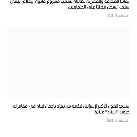
نقابتا الصحافة والمحررين تطالبان بسحب مشروع قانون الإعلام: يُبقي
سيف السجن مصلتا على الصحافيين
أغسطس 5, 2026
سلام: العون الأكبر لإسرائيل قدّمه مَن تفرّد بإدخال لبنان في مغامرات
حروب “اسناد” عبثية
أغسطس 4, 2026