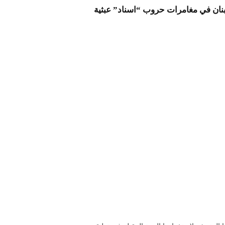
 لبنان في مغامرات حروب “اسناد” عبثية