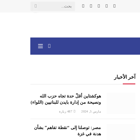
X
فيسبوك
الانستغرام
يوتيوب
واتساب
(Twitter)
آخر الأخبار
هوكشتاين أقلّ حدة تجاه حزب الله
ونصيحة من إدارة بايدن للبنانيين (اللواء)
مارس 5, 2024
487
زيارة
مصر: توصلنا إلى “نقطة تفاهم” بشأن
هدنة في غزة