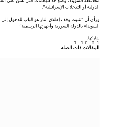
محافظة السويداء وضع حد للهجمات التي تشن على القر
الدولية أو التدخلات الإسرائيلية”.
ورأى أن “تثبيت وقف إطلاق النار هو الباب للدخول إلى 
السويداء بالدولة السورية وأجهزتها الرسمية”.
شاركها.
تويتر
فيسبوك
لينكدإن
بينتيريست
Tumblr
تيلقرام
البريد
المقالات
ذات الصلة
الإلكتروني