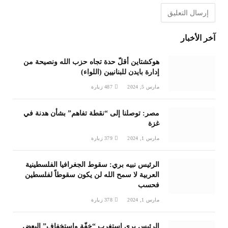
آخر الأخبار
هوكشتاين أقلّ حدة تجاه حزب الله ونصيحة من
إدارة بايدن للبنانيين (اللواء)
مارس 5, 2024
487
زيارة
مصر: توصلنا إلى “نقطة تفاهم” بشأن هدنة في
غزة
مارس 1, 2024
379
زيارة
الرئيس نبيه بري: سقوط الجغرافيا الفلسطينية
العربية لا سمح الله لن يكون سقوطاً لفلسطين
فحسب
مارس 1, 2024
378
زيارة
الرئيس بري استغرب “خفّة واستخفاف” البعض