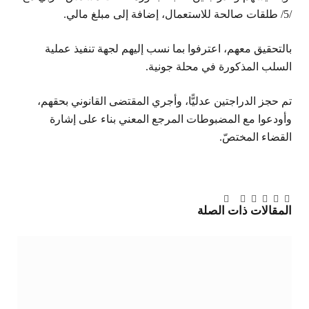
/5/ طلقات صالحة للاستعمال، إضافة إلى مبلغ مالي.
بالتحقيق معهم، اعترفوا بما نسب إليهم لجهة تنفيذ عملية
السلب المذكورة في محلة جونية.
تم حجز الدراجتين عدليًّا، وأجري المقتضى القانوني بحقهم،
وأودعوا مع المضبوطات المرجع المعني بناء على إشارة
القضاء المختصّ.
تويتر
فيسبوك
لينكدإن
بينتيريست
Tumblr
تيلقرام
البريد
المقالات
ذات الصلة
الإلكتروني