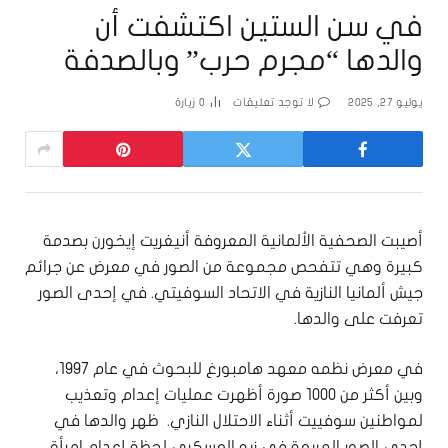
في سن الستين اكتشفت أن
والدها “مجرم حرب” وبالصدفة
يوليو 27, 2025
لا توجد تعليقات
0
زيارة
أصيبت الصحفية الألمانية المعروفة أنيغريت إيخورن بصدمة
كبيرة وهي تتفحص مجموعة من الصور في معرض عن جرائم
جيش ألمانيا النازية في الاتحاد السوفيتي. في إحدى الصور
تعرفت على والدها.
في معرض نظمه معهد هامبورغ للبحوث في عام 1997،
وبين أكثر من 1000 صورة أظهرت عمليات إعدام وتعذيب
لمواطنين سوفييت أثناء الاحتلال النازي. ظهر والدها في
إحدى الصور المريعة في زيه العسكري لحظة إعدام امرأة