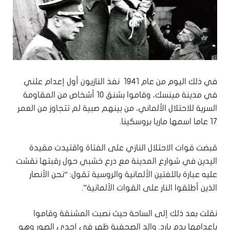
في ذلك اليوم من عام 1941 نفذ النازيون أول إعدام علني
في مدينة مينسك، وقاموا بشنق 10 أشخاص من المقاومة
السرية للاحتلال الألماني، من بينهم صبية لم تتجاوز من العمر
17 عاما اسمها ماريا بروسكينا.
قبضت قوات الاحتلال النازي على الفتاة واقتيدت مقيدة
اليدين في شوارع المدينة مع درع خشبي حول رقبتها نقشت
عليه عبارة باللغتين الألمانية والروسية تقول: “نحن الأنصار
الذين أطلقوا النار على القوات الألمانية”.
نقلت بعد ذلك إلى الساحة حيث نصبت المشنقة وقاموا
بإعدامها بدم بارد. والد الصحفية ظهر في إحدى الصور وهو