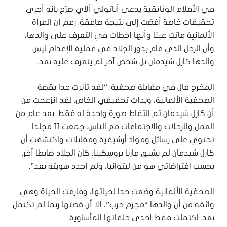
في الأفلام الوثائقية يدعى أناتولي ألاي صرّح بأنه أجرى
تحقيقات خاصة أفضت إلى نتيجة صاعقة. زعم أن المرأة
الألمانية ماتت عبثا وأنها أخطأت في التعرف على والدها،
وأن الرجل الذي قام بدور الجلاد في عملية الإعدام ليس
والدها كارل شيدمان بل شخص آخر لم يتعرف عليه بعد.
المخرج قال في مقابلة صحفية: “لقد تأثرت جدا بقصة
الصحفية الألمانية، وبدأت تحقيقي الخاص. لقد انزعجت من
أن كارل شيدمان تم التقاط صورة واحدة له فقط. بعد عام من
العمل والرحلات والاجتماعات مع الناس، جمعت 11 مجلدا
تحتوي على رسائل ومواد أرشيفية ومقابلات واكتشفت أن
كارل شيدمان لم يشنق ماريا بروسكينا. كان الجلاد ضابطا آخر.
بحسب افتراضاتي هو من ليتوانيا، ولم أحدد هويته بعد”.
الصحفية الألمانية وضعت حدا لحياتها، وفارقت الحياة وهي
واثقة من أن والدها “مجرم حرب”، إلا أن قصتها ربما لم تكتمل
بعد. اكتملت فقط إحدى حلقاتها المأساوية.