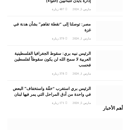
إدارة بايدن للبنانيين (اللواء)
مارس 5, 2024
487
زيارة
مصر: توصلنا إلى “نقطة تفاهم” بشأن هدنة في
غزة
مارس 1, 2024
379
زيارة
الرئيس نبيه بري: سقوط الجغرافيا الفلسطينية
العربية لا سمح الله لن يكون سقوطاً لفلسطين
فحسب
مارس 1, 2024
378
زيارة
الرئيس بري استغرب “خفّة واستخفاف” البعض
في واحدة من أدق المراحل التي يمر فيها لبنان
مارس 5, 2024
171
زيارة
أهم الأخبار