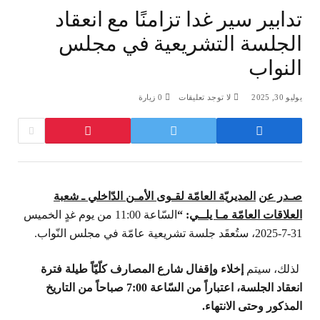
تدابير سير غدا تزامنًا مع انعقاد
الجلسة التشريعية في مجلس
النواب
يوليو 30, 2025
لا توجد تعليقات
0
زيارة
صـ
در عن
المديريّة العامّة لق
ـ
وى الأم
ـ
ن الدّاخلي
ـ
شعبة
العلاقات العامّة
مـا يلــي
: “
السّاعة 11:00 من يوم غدٍ الخميس
31-7-2025، ستُعقَد جلسة تشريعية عامّة في مجلس النّواب.
لذلك، سيتم
إخلاء وإقفال شارع المصارف كلّيّاً طيلة فترة
انعقاد الجلسة، اعتباراً من السّاعة 7:00 صباحاً من التاريخ
المذكور وحتى الانتهاء.