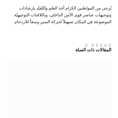
يُرجى من المواطنين الكرام أخذ العلم والتّقيّد بإرشادات
وتوجيهات عناصر قوى الأمن الداخلي، وباللافتات التوجيهيّة
الموضوعة في المكان تسهيلاً لحركة السير ومنعاً للازدحام
تويتر
فيسبوك
لينكدإن
بينتيريست
Tumblr
تيلقرام
البريد
المقالات
ذات الصلة
الإلكتروني