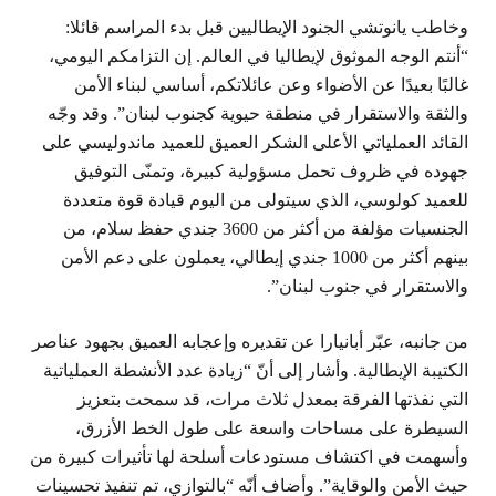
وخاطب يانوتشي الجنود الإيطاليين قبل بدء المراسم قائلا:
“أنتم الوجه الموثوق لإيطاليا في العالم. إن التزامكم اليومي،
غالبًا بعيدًا عن الأضواء وعن عائلاتكم، أساسي لبناء الأمن
والثقة والاستقرار في منطقة حيوية كجنوب لبنان”. وقد وجّه
القائد العملياتي الأعلى الشكر العميق للعميد ماندوليسي على
جهوده في ظروف تحمل مسؤولية كبيرة، وتمنّى التوفيق
للعميد كولوسي، الذي سيتولى من اليوم قيادة قوة متعددة
الجنسيات مؤلفة من أكثر من 3600 جندي حفظ سلام، من
بينهم أكثر من 1000 جندي إيطالي، يعملون على دعم الأمن
والاستقرار في جنوب لبنان”.
من جانبه، عبّر أبانيارا عن تقديره وإعجابه العميق بجهود عناصر
الكتيبة الإيطالية. وأشار إلى أنّ “زيادة عدد الأنشطة العملياتية
التي نفذتها الفرقة بمعدل ثلاث مرات، قد سمحت بتعزيز
السيطرة على مساحات واسعة على طول الخط الأزرق،
وأسهمت في اكتشاف مستودعات أسلحة لها تأثيرات كبيرة من
حيث الأمن والوقاية”. وأضاف أنّه “بالتوازي، تم تنفيذ تحسينات