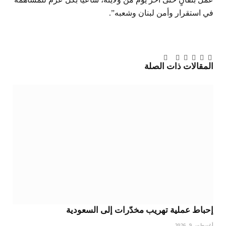
في استقرار وأمن لبنان وشعبه”.
تويتر
فيسبوك
لينكدإن
بينتيريست
Tumblr
تيلقرام
البريد
المقالات
ذات الصلة
الإلكتروني
إحباط عملية تهريب مخدّرات إلى السعودية
أغسطس 9, 2026