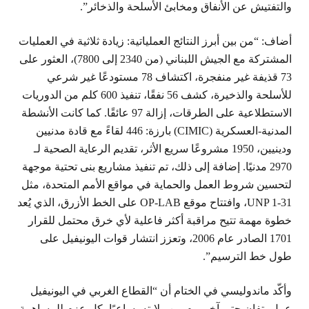
والتفتيش عن الأنفاق ومخابئ الأسلحة والذخائر”.
أضاف: “من بين أبرز النتائج العملياتية: زيادة ثلاثية في العمليات
المشتركة مع الجيش اللبناني (من 2340 إلى 7800)، العثور على
73 قذيفة غير منفجرة، اكتشاف 78 مستودعًا غير شرعي
للأسلحة والذخيرة، كشف 56 نفقًا، تنفيذ 600 كلم من الدوريات
الاستطلاعية على الطرقات، إزالة 97 عائقًا. كما كانت الأنشطة
المدنية-العسكرية (CIMIC) بارزة: 446 لقاءً مع قادة مدنيين
ودينيين، 1950 مشروعًا سريع الأثر، تقديم الرعاية الصحية لـ
2970 مدنيًا. إضافة إلى ذلك، تم تنفيذ مشاريع بنى تحتية موجهة
لتحسين شروط العمل والحماية في مواقع الأمم المتحدة، مثل
UNP 1-31، وافتتاح موقع OP-LAB على الخط الأزرق، الذي يُعد
خطوة مهمة تتيح مراقبة أكثر فاعلية لأي خرق محتمل للقرار
1701 الصادر عام 2006، وتعزز انتشار قوات اليونيفيل على
طول خط الترسيم”.
وأكّد ماندوليسي في الختام أن “القطاع الغربي في اليونيفيل
عمل بتفانٍ حتى آخر يوم من ولايته، ساعيًا بكل عزم للمساهمة