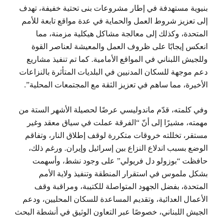
بنيوية مستهدفة في إطار مشروعات بنى تحتية خفيفة، تهدف
إلى تعزيز شروط العمل والحماية في عدة مواقع تابعة للأمم
المتحدة، وكذلك إلى معالجة مشاكل هيكلية مزمنة، مما
انعكس إيجابًا على ظروف العمل والمعيشة لعناصر القوة
وللجيش اللبناني في المواقع الأمامية. كما تم تنفيذ مشاريع
دعم موجهة للسكان المدنيين في البلديات المتأثرة بالنزاعات
الأخيرة، مما ساهم في تعزيز الثقة مع المجتمعات المحلية”.
وفي كلمته، قدّم ماندوليسي عرضًا لحصيلة الأشهر الستة من
مهمته، مشيرًا إلى أنّ “الفرقة عملت في سياق معقد وغير
مستقر، تخللته خروقات متكررة لوقف إطلاق النار، وتفاقم
الوضع بسبب اندلاع النزاع بين إسرائيل وإيران. ورغم ذلك،
حافظت “بوزولو دل فريولي” على وجود نشط، وأسهمت
بشكل ملموس في استقرار المنطقة وتنفيذ ولاية الأمم
المتحدة، بفضل الجهود المتواصلة للكتيبة، ومراقبة وقف
الأعمال العدائية، وتقديم المساعدة للسكان المحليين، ودعم
الجيش اللبناني، خصوصًا عبر التعاون الوثيق في أنشطة البحث