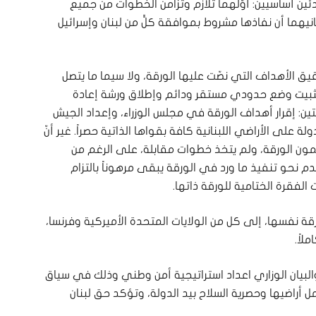
ن أساسيين: أوّلهما تلازم وتزامن الخطوات من جميع
نيهما أن نفاذها مشروط بموافقة كلٍّ من لبنان وإسرائيل
ق الأهداف التي نصّت عليها الورقة، ولا سيما ما يتصل
وتثبيت وضع حدودي مستقر ودائم وإطلاق ورشة إعادة
تين: إقرار أهداف الورقة في مجلس الوزراء، وإعداد الجيش
 على الأراضي اللبنانية كافة بقواها الذاتية حصراً. غير أنّ
مضمون الورقة، ولم يتخذ خطوات مقابلة، على الرغم من
قدم نحو تنفيذ ما ورد في الورقة يبقى مرهوناً بالتزام
الفقرة الختامية للورقة ذاتها.
رقة نفسها، إلى كل من الولايات المتحدة الأميركية وفرنسا،
لاً.
والبيان الوزاري اعداد استراتيجية أمن وطني وذلك في سياق
 أراضيها وحصرية السلاح بيد الدولة، وتؤكد حق لبنان