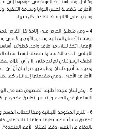
وشامل. وقد استندت الورقة في جوهرها إلى مبدئي
الأطراف كضمانة لحسن النوايا وسلامة التنفيذ؛ وثا
وسوريا على الالتزامات الخاصة بكل منها.
4 – ومن منطلق الحرص على إتاحة كل الفرص لتحقي
بوقف الأعمال العدائية وبتحرير الأرض والأسرى 
الإعمار، اتخذ لبنان، من طرف واحد، خطوتين أساسي
اللبناني للخطة الكاملة والمفصلة لبسط سلطة الدولة
الطرف الإسرائيلي لم يُبدِ حتى الآن أي التزام ب
وضوح ما أنجزه لبنان. وعليه، يوضح لبنان أنّ أيّ ت
الأطراف الأخرى، وفي مقدمتها إسرائيل، كما نصّت 
5 – يكرر لبنان مجدداً طلبه، المنصوص عنه في الو
للاستمرار في الدعم والتيسير لتطبيق مضمونها كام
6 – تلتزم الحكومة اللبنانية وفقا لخطاب القسم 
تحقيق مبدأ بسط سيطرة الدولة اللبنانية على كامل
بالدفاع عن النفس وفقا لميثاق الأمم المتحدة”.