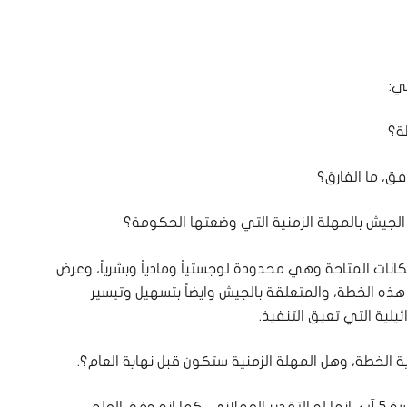
تي:
ة؟
فق، ما الفارق؟
لجيش بالمهلة الزمنية التي وضعتها الحكومة؟
كانات المتاحة وهي محدودة لوجستياً ومادياً وبشرياً، وعرض
هذه الخطة، والمتعلقة بالجيش وايضاً بتسهيل وتيسير
يلية التي تعيق التنفيذ.
ية الخطة، وهل المهلة الزمنية ستكون قبل نهاية العام؟.
اجاب: سيتحرك الجيش في الاطار المقرر له في جلسة 5 آب، انما له التقدير العملاني، كما انه وفق العلم