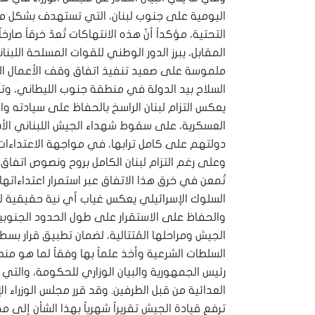
اليومية على جنوب لبنان، التي تستهدف بشكل ممنهج
التحتية، مؤكداً أنّ هذه الانتهاكات تُعدّ خرقاً صارخ
المقابل، يبرز الدور الوطني للقوات المسلحة اللب
السلاح بيد الدولة في منطقة جنوب الليطاني، وتأم
يعكس التزام لبنان الراسخ بالحفاظ على سيادته و
العسكرية، على سقوط شهداء الجيش اللبناني ال
دولتهم على كامل ترابها، في مواجهة الاعتداءات ال
تُمعن في خرق هذا الاتفاق عبر استمرار اعتداءاتها ا
السلوك الإسرائيلي يعكس غياب أي نية حقيقية للا
والحفاظ على الاستقرار على طول الحدود الجنوبية
الجيش ومراحلها المُتتالية، لضمان تطبيق قرار بسط 
رئيس الجمهورية والبيان الوزاري للحكومة، والتي
العدائية من قبل الطرفين. وقد قرر مجلس الوزراء ا
ترفع قيادة الجيش تقريراً شهرياً بهذا الشأن إلى م