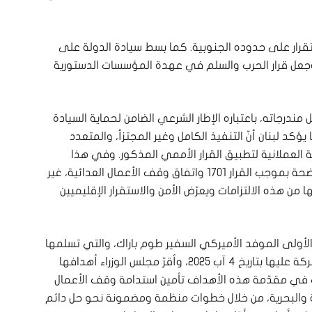
ستقرار على حدوده الجنوبية. كما بسط سيادة الدولة على
 وجعل قرار الحرب والسلم في عهدة المؤسسات الدستورية
لبنان على ضرورة تطبيق القرار 1701 بكامل مندرجاته، باعتباره الإطار الشرعي الضامن لحماية السيادة
ا يؤكد لبنان أنّ التنفيذ الكامل وغير المجتزأ، والمتعدد
ية العملانية لتطبيق القرار الأممي المذكور. وفي هذا
السياق، فإنّ إسرائيل، كما لبنان، تتحمّل التزامات واضحة بموجب القرار 1701 واتفاق وقف الأعمال العدائية، غير
ا من هذه الالتزامات ويعرّض الأمن والاستقرار الإقليميين
ا الأولى الموفد الأميركي السفير طوم باراك، والتي تسلمها
لبنان رسميًّا بصيغتها النهائية بعد التعديلات المشتركة عليها بتاريخ ٤ آب ٢٠٢٥، وأقرّ مجلس الوزراء أهدافها
دة بتاريخ ٧ آب ٢٠٢٥، قد حدّدت في مقدّمة هذه الأهداف تأمين استدامة وقف الأعمال
ية والبحرية، من خلال خطوات منظمة ومضمونة نحو حل دائم