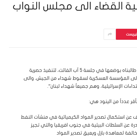
لية القضاء الى مجلس النواب
تيريست
واليوم، نستمع من قائد الجيش لشرح الخطة التي طالبناه بوضعها في جلسة 5 آب الفائت، لتنفيذ حصرية
ة الى المؤسسة العسكرية لسقوط شهداء من الجيش، والى
تداءات الإسرائيلية، وهم جميعاً شهداء لبنان”.
قر عدداً من الينود هي:
 عن استكمال تصدير المواد الكيميائية في منشآت النفط
درة عن السلطات البيئية في جنوب افريقيا والتي تجيز
خالفة لمعاهدة بازل ويعيق تصدير المواد