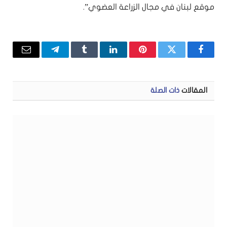
موقع لبنان في مجال الزراعة العضوي”.
فيسبوك
تويتر
بينتيريست
لينكدإن
Tumblr
تيلقرام
البريد
الإلكتر
المقالات
ذات الصلة