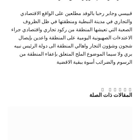
قبيسي وجابر رحبا بالوفد مطلعين على الواقع الاقتصادي
والتجاري في مدينة النبطية ومنطقتها في ظل الظروف
الصعبة التي تعيشها المنطقة من ركود تجاري واقتصادي جراء
الاعتدءات الصهيونية اليومية على المنطقة واعدين بإيصال
شجون وشؤون التجار واهالي المنطقة الى دولة الرئيس نبيه
بري ولا سيما الموضوع الملح المتعلق بإعفاء المنطقة من
الرسوم والضرائب أسوة ببقية الاقضية
تويتر
فيسبوك
لينكدإن
بينتيريست
Tumblr
تيلقرام
البريد
المقالات
ذات الصلة
الإلكتروني