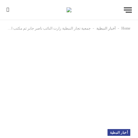
-
-
Home
أخبار النبطية
جمعية تجار النبطية زارت النائب ناصر جابر ثم مكتب الرئيس نبيه بري حيث استقبلها النائب هاني قبيسي مطالبةً بشمول القضاء بقانون الإعفاءات
أخبار النبطية