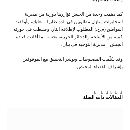
كما دهمت وحدة من الجيش تؤازرها دورية من مديرية
المخابرات منازل مطلوبين في بلدة طاريا – بعلبك، وأوقفت
المواطن (م.ح.) المطلوب لإطلاقه النار، وضبطت في حوزته
كمية من الأسلحة والذخائر الحربية، بحسب ما أفادت قيادة
الجيش – مديرية التوجيه في بيان.
وقد سُلّمت المضبوطات وبوشر التحقيق مع الموقوفين
بإشراف القضاء المختص.
تويتر
فيسبوك
لينكدإن
بينتيريست
Tumblr
تيلقرام
البريد
المقالات
ذات الصلة
الإلكتروني