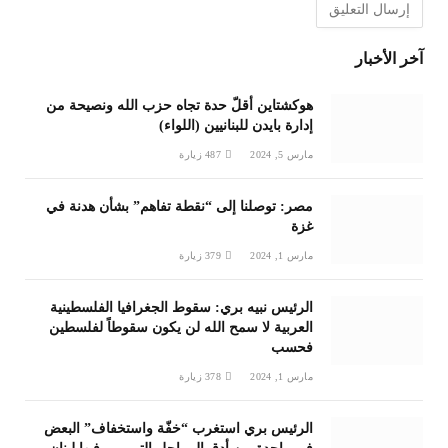
آخر الأخبار
هوكشتاين أقلّ حدة تجاه حزب الله ونصيحة من
إدارة بايدن للبنانيين (اللواء)
مارس 5, 2024
487
زيارة
مصر: توصلنا إلى “نقطة تفاهم” بشأن هدنة في
غزة
مارس 1, 2024
379
زيارة
الرئيس نبيه بري: سقوط الجغرافيا الفلسطينية
العربية لا سمح الله لن يكون سقوطاً لفلسطين
فحسب
مارس 1, 2024
378
زيارة
الرئيس بري استغرب “خفّة واستخفاف” البعض