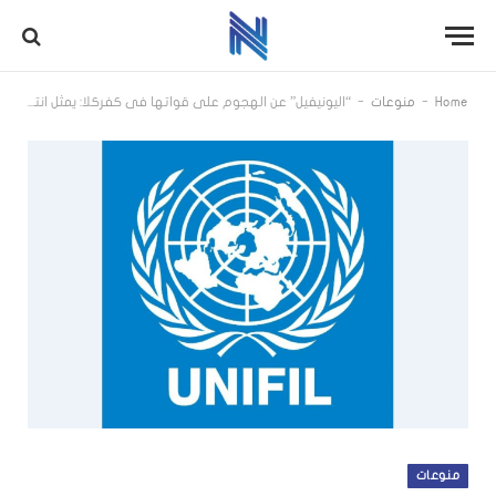
-
-
Home
منوعات
“اليونيفيل” عن الهجوم على قواتها في كفركلا: يمثل انتهاكا خطيرا جديدا للقرار 1701
منوعات