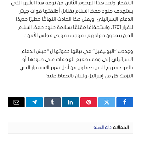
الانفجار. ويُعد هذا الهجوم الثاني من نوعه هذا الشهر الذي
يستهدف جنود حفظ السلام بقنابل أطلقتها قوات جيش
الدفاع الإسرائيلي. ويمثل هذا الحادث انتهاكًا خطيرًا جديدًا
للقرار 1701، واستخفافًا مقلقًا بسلامة جنود حفظ السلام
الذين ينفذون مهامهم بموجب تفويض مجلس الأمن”.
وجددت “اليونيفيل” في بيانها دعوتها ل “جيش الدفاع
الإسرائيلي إلى وقف جميع الهجمات على جنودها أو
بالقرب منهم الذين يعملون من أجل تعزيز الاستقرار الذي
التزمت كل من إسرائيل ولبنان بالحفاظ عليه”
فيسبوك
تويتر
بينتيريست
لينكدإن
Tumblr
تيلقرام
البريد
الإلكتر
المقالات
ذات الصلة