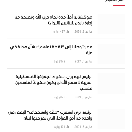
هوكشتاين أقلّ حدة تجاه حزب الله ونصيحة من
إدارة بايدن للبنانيين (اللواء)
مارس 5, 2024
487
زيارة
مصر: توصلنا إلى “نقطة تفاهم” بشأن هدنة في
غزة
مارس 1, 2024
379
زيارة
الرئيس نبيه بري: سقوط الجغرافيا الفلسطينية
العربية لا سمح الله لن يكون سقوطاً لفلسطين
فحسب
مارس 1, 2024
378
زيارة
الرئيس بري استغرب “خفّة واستخفاف” البعض في
واحدة من أدق المراحل التي يمر فيها لبنان
مارس 5, 2024
171
زيارة