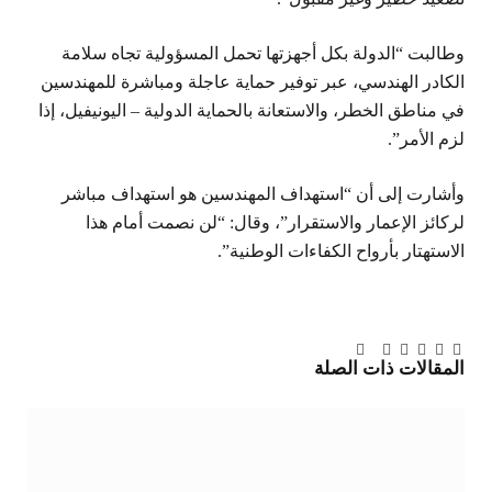
وطالبت “الدولة بكل أجهزتها تحمل المسؤولية تجاه سلامة
الكادر الهندسي، عبر توفير حماية عاجلة ومباشرة للمهندسين
في مناطق الخطر، والاستعانة بالحماية الدولية – اليونيفيل، إذا
لزم الأمر”.
وأشارت إلى أن “استهداف المهندسين هو استهداف مباشر
لركائز الإعمار والاستقرار”، وقال: “لن نصمت أمام هذا
الاستهتار بأرواح الكفاءات الوطنية”.
تويتر
فيسبوك
لينكدإن
بينتيريست
Tumblr
تيلقرام
البريد
المقالات
ذات الصلة
الإلكتروني