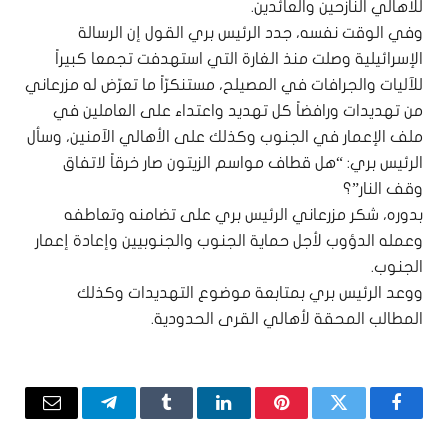
للأهالي النازحين والعائدين.
وفي الوقت نفسه، جدد الرئيس بري القول إن الرسالة
الإسرائيلية وصلت منذ الغارة التي استهدفت تجمعا كبيراً
للآليات والجرافات في المصيلح، مستنكرّاً ما تعرّض له مزرعاني
من تهديدات ورافضاً كل تهديد واعتداء على العاملين في
ملف الإعمار في الجنوب وكذلك على الأهالي الآمنين، وسأل
الرئيس بري: “هل قطاف مواسم الزيتون صار خرقاً لاتفاق
وقف النار”؟
بدوره، شكر مزرعاني الرئيس بري على تضامنه وتعاطفه
وعمله الدؤوب لأجل حماية الجنوب والجنوبيين وإعادة إعمار
الجنوب.
ووعد الرئيس بري بمتابعة موضوع التهديدات وكذلك
المطالب المحقة لأهالي القرى الحدودية.
فيسبوك
تويتر
بينتيريست
لينكدإن
Tumblr
تيلقرام
البريد