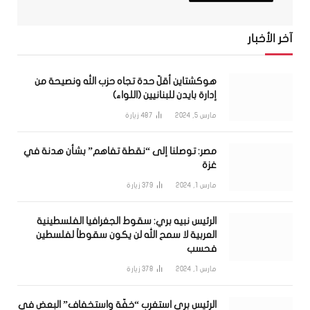
آخر الأخبار
هوكشتاين أقلّ حدة تجاه حزب الله ونصيحة من
إدارة بايدن للبنانيين (اللواء)
مارس 5, 2024
487
زيارة
مصر: توصلنا إلى “نقطة تفاهم” بشأن هدنة في
غزة
مارس 1, 2024
379
زيارة
الرئيس نبيه بري: سقوط الجغرافيا الفلسطينية
العربية لا سمح الله لن يكون سقوطاً لفلسطين
فحسب
مارس 1, 2024
378
زيارة
الرئيس بري استغرب “خفّة واستخفاف” البعض في